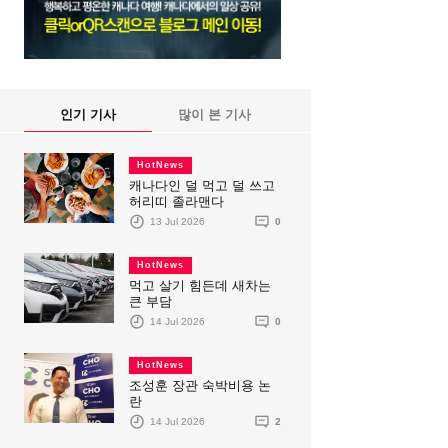
인기 기사
많이 본 기사
HotNews
캐나다인 덜 먹고 덜 쓰고
허리띠 졸라맨다
13 Jul 2026
0
HotNews
먹고 살기 힘든데 새차는
큰 부담
14 Jul 2026
0
HotNews
조성훈 장관 숙박비용 논
란
14 Jul 2026
2