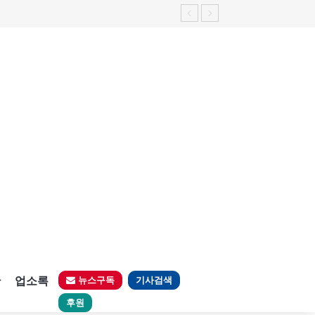
판
업소록
뉴스구독
기사검색
후원