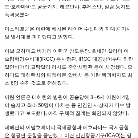
드·호라마바드 공군기지, 케르만샤, 후제스탄, 일람 등지도
폭격당했다.
이스라엘군은 이란에 배치된 레이더 수십대와 지대공 미사
일 발사대를 파괴했다고 밝혔다.
이날 모하마드 바게리 이란군 참모총장, 호세인 살라미 이
슬람혁명수비대(IRGC) 총사령관, IRGC 대공방어부대 하탐
알안비야의 골람알리 라시드 중앙사령관 등이 사망했다. 모
하마드 테헤란치와 페레이둔 압바시 등 이란 핵과학자도 최
소 6명 숨진 것으로 전해졌다.
이란 언론은 테헤란의 병원이 공습당해 3∼6세 어린이 4명
이 숨지고 최소 50명이 다치는 등 민간인 사상자가 다수 발
생했다고 보도했다. 아직 구체적 집계는 확인되지 않았다.
테헤란의 이맘호메이니 국제공항과 메흐라바드 국제공항
은 항공편 운항을 중단했고 이란 민간항공기구(ICAO)는 영