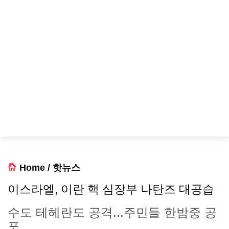
Home
/
핫뉴스
이스라엘, 이란 핵 심장부 나탄즈 대공습
수도 테헤란도 공격...주민들 한밤중 공
포