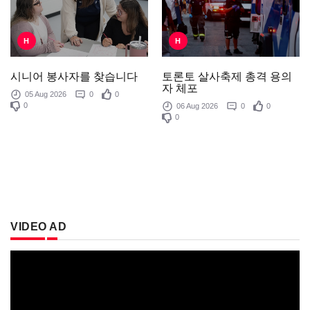
H
H
토론토 살사축제 총격 용의
시니어 봉사자를 찾습니다
자 체포
05 Aug 2026
0
0
0
06 Aug 2026
0
0
0
VIDEO AD