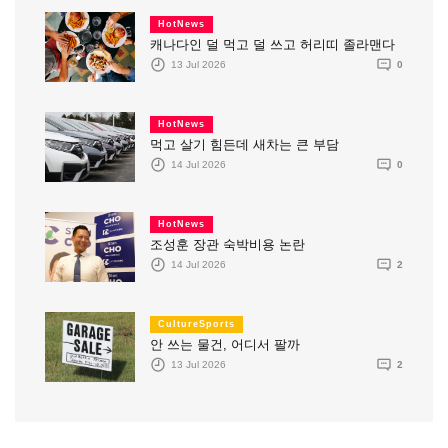
HotNews
캐나다인 덜 먹고 덜 쓰고 허리띠 졸라맨다
13 Jul 2026
0
HotNews
먹고 살기 힘든데 새차는 큰 부담
14 Jul 2026
0
HotNews
조성훈 장관 숙박비용 논란
14 Jul 2026
2
CultureSports
안 쓰는 물건, 어디서 팔까
13 Jul 2026
2