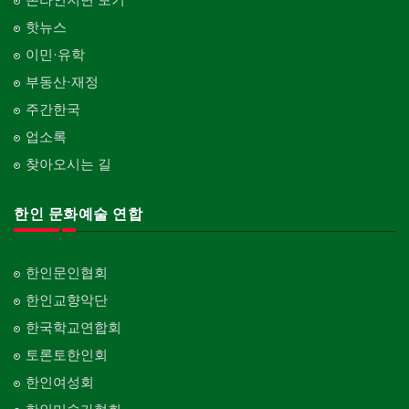
핫뉴스
이민·유학
부동산·재정
주간한국
업소록
찾아오시는 길
한인 문화예술 연합
한인문인협회
한인교향악단
한국학교연합회
토론토한인회
한인여성회