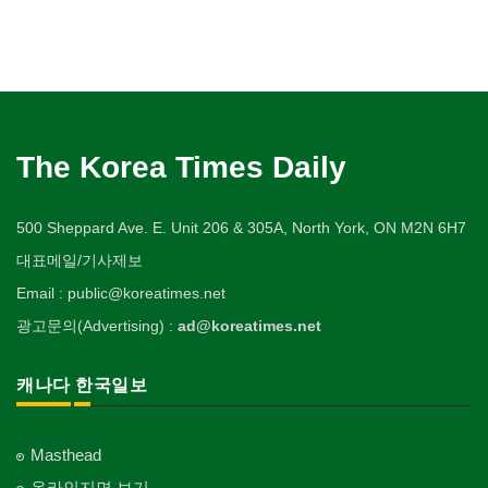
The Korea Times Daily
500 Sheppard Ave. E. Unit 206 & 305A, North York, ON M2N 6H7
대표메일/기사제보
Email : public@koreatimes.net
광고문의(Advertising) :
ad@koreatimes.net
캐나다 한국일보
Masthead
온라인지면 보기