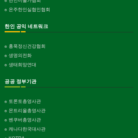
한인미술가협회
온주한인실협인협회
한인 공익 네트워크
홍푹정신건강협회
생명의전화
생태희망연대
공공 정부기관
토론토총영사관
몬트리올총영사관
벤쿠버총영사관
캐나다한국대사관