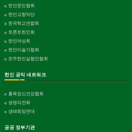
한인문인협회
한인교향악단
한국학교연합회
토론토한인회
한인여성회
한인미술가협회
온주한인실협인협회
한인 공익 네트워크
홍푹정신건강협회
생명의전화
생태희망연대
공공 정부기관