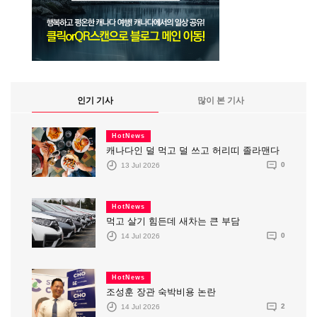
인기 기사
많이 본 기사
HotNews
캐나다인 덜 먹고 덜 쓰고 허리띠 졸라맨다
13 Jul 2026
0
HotNews
먹고 살기 힘든데 새차는 큰 부담
14 Jul 2026
0
HotNews
조성훈 장관 숙박비용 논란
14 Jul 2026
2