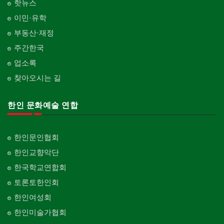
핫뉴스
이민·유학
부동산·재정
주간한국
업소록
찾아오시는 길
한인 문화예술 연합
한인문인협회
한인교향악단
한국학교연합회
토론토한인회
한인여성회
한인미술가협회