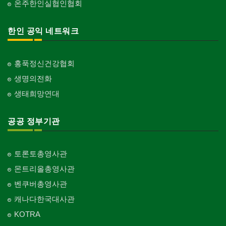
온주한인실협인협회
한인 공익 네트워크
홍푹정신건강협회
생명의전화
생태희망연대
공공 정부기관
토론토총영사관
몬트리올총영사관
벤쿠버총영사관
캐나다한국대사관
KOTRA