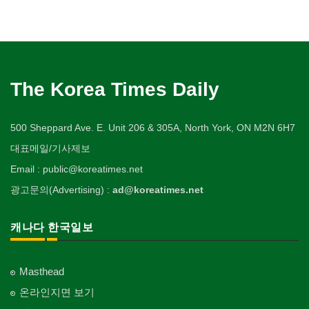
The Korea Times Daily
500 Sheppard Ave. E. Unit 206 & 305A, North York, ON M2N 6H7
대표메일/기사제보
Email : public@koreatimes.net
광고문의(Advertising) :
ad@koreatimes.net
캐나다 한국일보
Masthead
온라인지면 보기