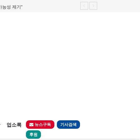
가능성 제기"
판
업소록
뉴스구독
기사검색
후원