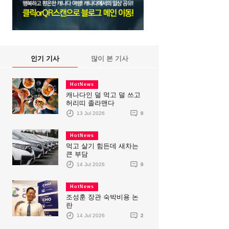
인기 기사
많이 본 기사
HotNews
캐나다인 덜 먹고 덜 쓰고
허리띠 졸라맨다
13 Jul 2026
0
HotNews
먹고 살기 힘든데 새차는
큰 부담
14 Jul 2026
0
HotNews
조성훈 장관 숙박비용 논
란
14 Jul 2026
2