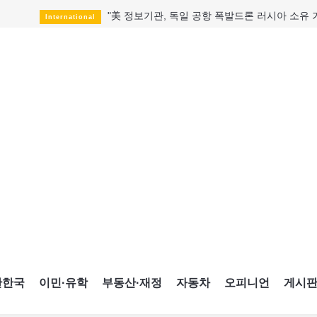
"美 정보기관, 독일 공항 폭발드론 러시아 소유 
International
성 접대하고, 유흥 주점서 공금 쓰고
HotNews
폭염에 다뉴브강 수위 낮아지자
International
구글과 메타가 발길 돌린 이유
Opinion
CNE에 한국의 맛과 멋 스며든다
HotNews
캐나다, 미국산 주류 금지조치 풀까
HotNews
"과도한 재산세 인상 억제"
HotNews
답 안 보이는 이란 전쟁
International
국세청 등 해킹 피해자 보상 청구 시작
HotNews
간한국
이민·유학
부동산·재정
자동차
오피니언
게시