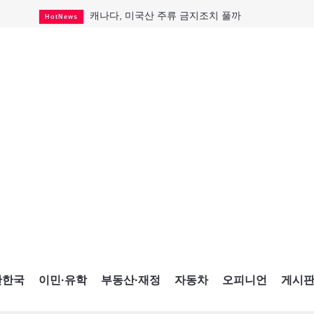
캐나다, 미국산 주류 금지조치 풀까
HotNews
제주 전국체전 10월16일 개막
CultureSports
퇴역 군용기, 산불 진화에 투입
HotNews
국세청 등 해킹 피해자 보상 청구 시작
HotNews
살사축제 총격 용의자 기소
HotNews
아동병원 직원 성범죄 혐의로 기소
HotNews
미국 영주권 수속 한인, 공항서 체포돼
HotNews
K-컬처 크루즈 타고 토론토 달군다
CultureSports
CNE에 한국의 맛과 멋 스며든다
HotNews
간한국
이민·유학
부동산·재정
자동차
오피니언
게시