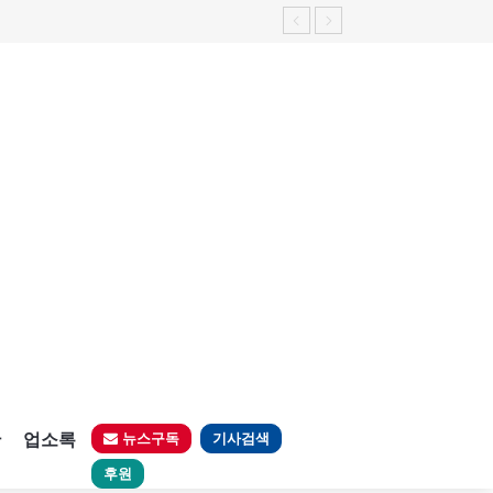
판
업소록
뉴스구독
기사검색
후원