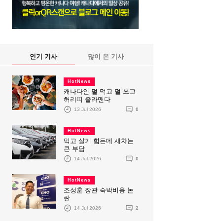
인기 기사
많이 본 기사
HotNews
캐나다인 덜 먹고 덜 쓰고
허리띠 졸라맨다
13 Jul 2026
0
HotNews
먹고 살기 힘든데 새차는
큰 부담
14 Jul 2026
0
HotNews
조성훈 장관 숙박비용 논
란
14 Jul 2026
2