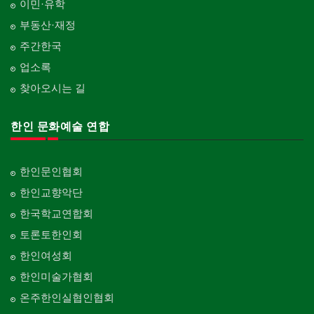
이민·유학
부동산·재정
주간한국
업소록
찾아오시는 길
한인 문화예술 연합
한인문인협회
한인교향악단
한국학교연합회
토론토한인회
한인여성회
한인미술가협회
온주한인실협인협회