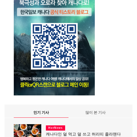
인기 기사
많이 본 기사
HotNews
캐나다인 덜 먹고 덜 쓰고 허리띠 졸라맨다