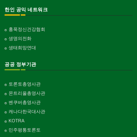
한인 공익 네트워크
홍푹정신건강협회
생명의전화
생태희망연대
공공 정부기관
토론토총영사관
몬트리올총영사관
벤쿠버총영사관
캐나다한국대사관
KOTRA
민주평통토론토