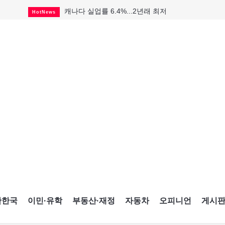
캐나다 실업률 6.4%...2년래 최저
HotNews
인기 치킨버거 리콜
HotNews
태국서 14세 중학생 총기난사...최소 8명 살해
HotNews
국세청 등 해킹 피해자 보상 청구 시작
HotNews
아동병원 직원 성범죄 혐의로 기소
HotNews
맨발로 누워있거나 냄새 풍기며 음식 먹고...
HotNews
미국 영주권 수속 한인, 공항서 체포돼
HotNews
"벌써 내년 여름이 기다려진다"
CultureSports
살사축제 총격 용의자 기소
HotNews
간한국
이민·유학
부동산·재정
자동차
오피니언
게시