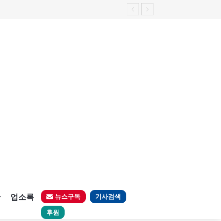
판
업소록
뉴스구독
기사검색
후원