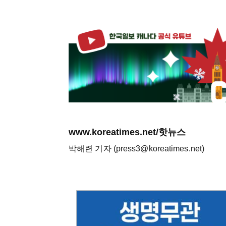
www.koreatimes.net/핫뉴스
박해련 기자 (press3@koreatimes.net)