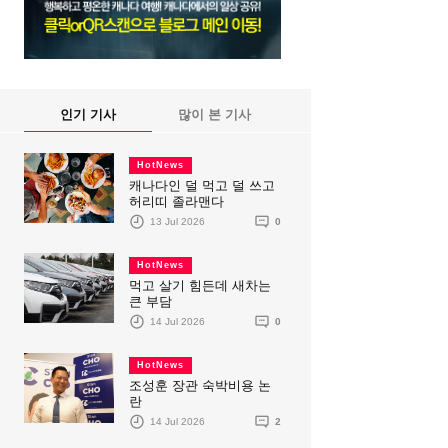
인기 기사
많이 본 기사
HotNews
캐나다인 덜 먹고 덜 쓰고
허리띠 졸라맨다
13 Jul 2026
0
HotNews
먹고 살기 힘든데 새차는
큰 부담
14 Jul 2026
0
HotNews
조성훈 장관 숙박비용 논
란
14 Jul 2026
2