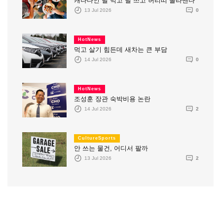
캐나다인 덜 먹고 덜 쓰고 허리띠 졸라맨다
13 Jul 2026
0
HotNews
먹고 살기 힘든데 새차는 큰 부담
14 Jul 2026
0
HotNews
조성훈 장관 숙박비용 논란
14 Jul 2026
2
CultureSports
안 쓰는 물건, 어디서 팔까
13 Jul 2026
2