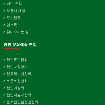
이민·유학
부동산·재정
주간한국
업소록
찾아오시는 길
한인 문화예술 연합
한인문인협회
한인교향악단
한국학교연합회
토론토한인회
한인여성회
한인미술가협회
온주한인실협인협회