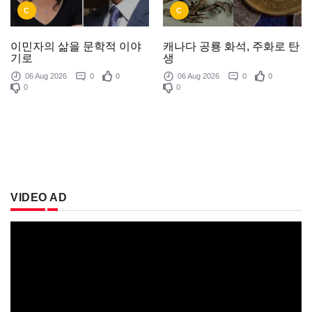
C
C
이민자의 삶을 문학적 이야
캐나다 공룡 화석, 주화로 탄
기로
생
06 Aug 2026
0
0
06 Aug 2026
0
0
0
0
VIDEO AD