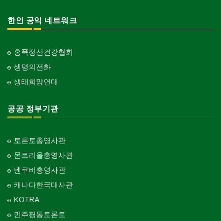
한인 공익 네트워크
홍푹정신건강협회
생명의전화
생태희망연대
공공 정부기관
토론토총영사관
몬트리올총영사관
벤쿠버총영사관
캐나다한국대사관
KOTRA
민주평통토론토