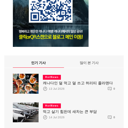
인기 기사
많이 본 기사
HotNews
캐나다인 덜 먹고 덜 쓰고 허리띠 졸라맨다
13 Jul 2026
0
HotNews
먹고 살기 힘든데 새차는 큰 부담
14 Jul 2026
0