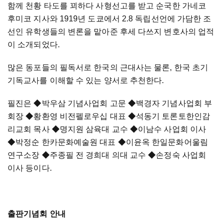
함께 천황 타도를 꾀하다 사형선고를 받고 순국한 가네코
후미코 지사와 1919년 도쿄에서 2.8 독립선언에 가담한 조
선인 유학생들의 변론을 맡아준 후세 다쓰지 변호사의 업적
이 소개되었다.
많은 동포들의 필독서로 한국의 근대사는 물론, 한국 초기
기독교사를 이해할 수 있는 양서로 추천한다.
필진은
◆
박우삼 기념사업회 고문
◆
백경자 기념사업회 부
회장
◆
황환영 비전펠로우십 대표
◆
석동기 토론토한인감
리교회 목사
◆
명지원 삼육대 교수
◆
이남수 사업회 이사
◆
박정순 한카문화예술원 대표
◆
이윤옥 한일문화어울림
연구소장
◆주
종필 전 경희대 의대 교수
◆
손정숙 사업회
이사 등이다.
출판기념회 안내