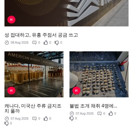
H
성 접대하고, 유흥 주점서 공금 쓰고
08 Aug 2026
0
0
0
H
H
불법 조개 채취 4명에...
캐나다, 미국산 주류 금지조
치 풀까
07 Aug 2026
0
0
0
07 Aug 2026
0
0
0