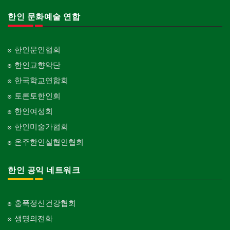
한인 문화예술 연합
한인문인협회
한인교향악단
한국학교연합회
토론토한인회
한인여성회
한인미술가협회
온주한인실협인협회
한인 공익 네트워크
홍푹정신건강협회
생명의전화