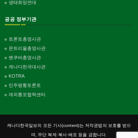
생태희망연대
공공 정부기관
토론토총영사관
몬트리올총영사관
벤쿠버총영사관
캐나다한국대사관
KOTRA
민주평통토론토
재외통포협력센터
캐나다한국일보의 모든 기사(content)는 저작권법의 보호를 받으
며, 무단 복제·복사·배포 등을 금합니다.