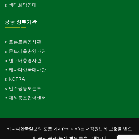
생태희망연대
공공 정부기관
토론토총영사관
몬트리올총영사관
벤쿠버총영사관
캐나다한국대사관
KOTRA
민주평통토론토
재외통포협력센터
캐나다한국일보의 모든 기사(content)는 저작권법의 보호를 받으
며, 무단 복제·복사·배포 등을 금합니다.