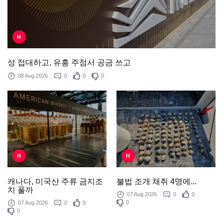
H
성 접대하고, 유흥 주점서 공금 쓰고
08 Aug 2026
0
0
0
H
H
불법 조개 채취 4명에...
캐나다, 미국산 주류 금지조
치 풀까
07 Aug 2026
0
0
0
07 Aug 2026
0
0
0