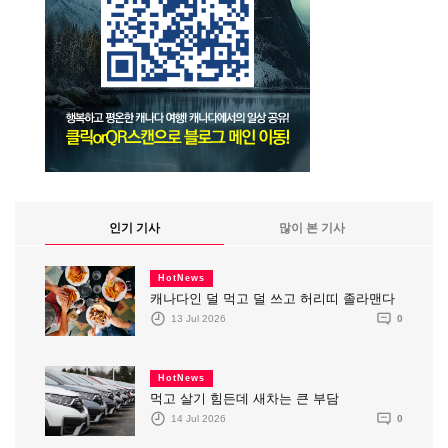
인기 기사
많이 본 기사
HotNews
캐나다인 덜 먹고 덜 쓰고 허리띠 졸라맨다
13 Jul 2026
0
HotNews
먹고 살기 힘든데 새차는 큰 부담
14 Jul 2026
0