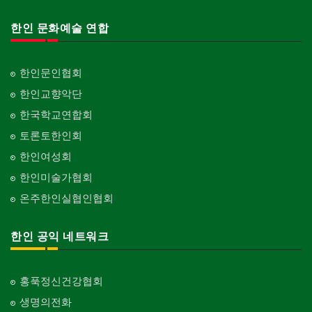
한인 문화예술 연합
한인문인협회
한인교향악단
한국학교연합회
토론토한인회
한인여성회
한인미술가협회
온주한인실협인협회
한인 공익 네트워크
홍푹정신건강협회
생명의전화