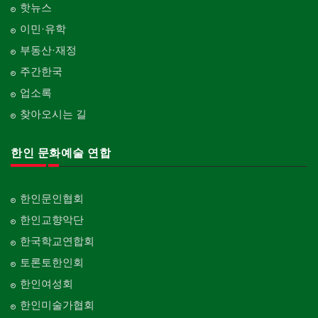
핫뉴스
이민·유학
부동산·재정
주간한국
업소록
찾아오시는 길
한인 문화예술 연합
한인문인협회
한인교향악단
한국학교연합회
토론토한인회
한인여성회
한인미술가협회