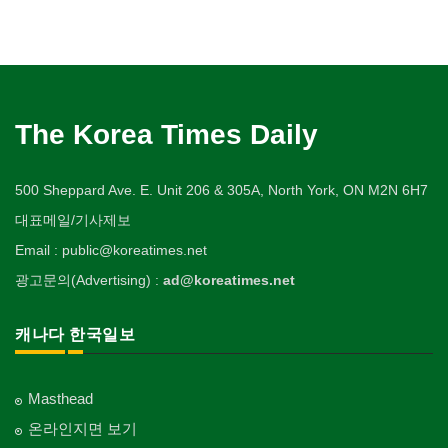
The Korea Times Daily
500 Sheppard Ave. E. Unit 206 & 305A, North York, ON M2N 6H7
대표메일/기사제보
Email : public@koreatimes.net
광고문의(Advertising) :
ad@koreatimes.net
캐나다 한국일보
Masthead
온라인지면 보기