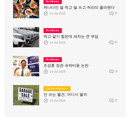
HotNews
캐나다인 덜 먹고 덜 쓰고 허리띠 졸라맨다
13 Jul 2026
0
HotNews
먹고 살기 힘든데 새차는 큰 부담
14 Jul 2026
0
HotNews
조성훈 장관 숙박비용 논란
14 Jul 2026
2
CultureSports
안 쓰는 물건, 어디서 팔까
13 Jul 2026
2