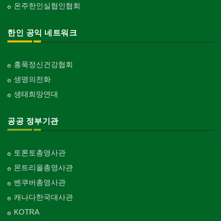
온주한인실협인협회
한인 공익 네트워크
홍푹정신건강협회
생명의전화
생태희망연대
공공 정부기관
토론토총영사관
몬트리올총영사관
벤쿠버총영사관
캐나다한국대사관
KOTRA