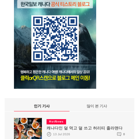
인기 기사
많이 본 기사
HotNews
캐나다인 덜 먹고 덜 쓰고 허리띠 졸라맨다
13 Jul 2026
0