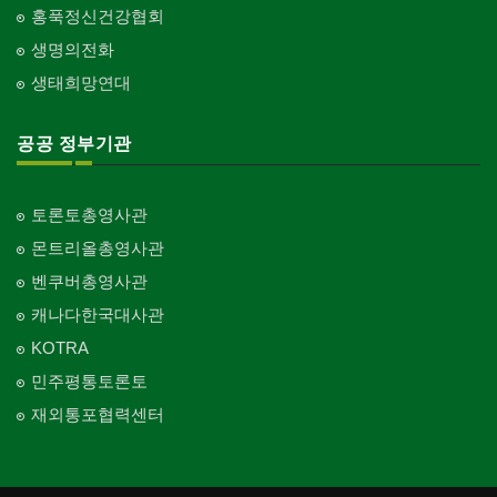
홍푹정신건강협회
생명의전화
생태희망연대
공공 정부기관
토론토총영사관
몬트리올총영사관
벤쿠버총영사관
캐나다한국대사관
KOTRA
민주평통토론토
재외통포협력센터