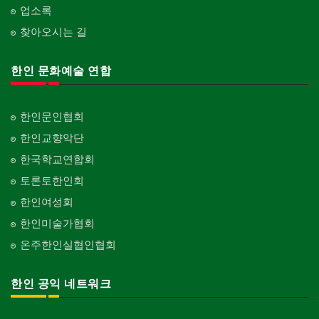
업소록
찾아오시는 길
한인 문화예술 연합
한인문인협회
한인교향악단
한국학교연합회
토론토한인회
한인여성회
한인미술가협회
온주한인실협인협회
한인 공익 네트워크