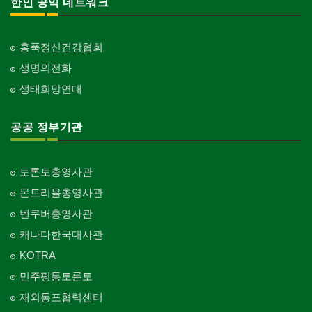
한인 공익 네트워크
홍푹정신건강협회
생명의전화
생태희망연대
공공 정부기관
토론토총영사관
몬트리올총영사관
벤쿠버총영사관
캐나다한국대사관
KOTRA
민주평통토론토
재외통포협력센터