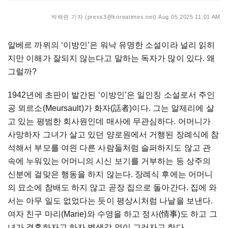
박해련 기자 (press3@koreatimes.net)
Aug 05 2025 11:01 AM
알베르 까뮈의 ‘이방인’은 워낙 유명한 소설이라 널리 읽히
지만 이해가 잘되지 않는다고 말하는 독자가 많이 있다. 왜
그럴까?
1942년에 초판이 발간된 ‘이방인’은 일인칭 소설로서 주인
공 뫼르소(Meursault)가 화자(話者)이다. 그는 알제리에 살
고 있는 평범한 회사원인데 매사에 무관심하다. 어머니가
사망하자 그녀가 살고 있던 양로원에서 거행된 장례식에 참
석해서 부모를 여읜 다른 사람들처럼 슬퍼하지도 않고 관
속에 누워있는 어머니의 시신 보기를 거부하는 등 상주의
신분에 걸맞은 행동을 하지 않는다. 장례식 후에는 어머니
의 묘소에 참배도 하지 않고 곧장 집으로 돌아간다. 집에 와
서는 아무 일도 없었다는 듯이 평상시처럼 나날을 보낸다.
여자 친구 마리(Marie)와 수영을 하고 정사(情事)도 하고 그
녀가 결혼하자고 하자 별생각 없이 그러자고 한다.