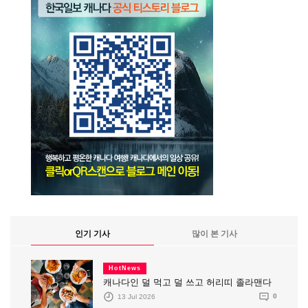
인기 기사
많이 본 기사
HotNews
캐나다인 덜 먹고 덜 쓰고 허리띠 졸라맨다
13 Jul 2026
0