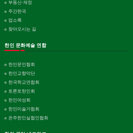
부동산·재정
주간한국
업소록
찾아오시는 길
한인 문화예술 연합
한인문인협회
한인교향악단
한국학교연합회
토론토한인회
한인여성회
한인미술가협회
온주한인실협인협회