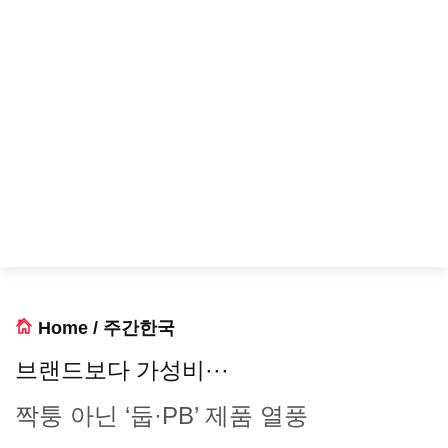
Home
/
주간한국
브랜드보다 가성비···
짝퉁 아닌 ‘둡·PB’ 제품 열풍