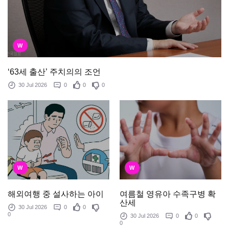
W
‘63세 출산’ 주치의의 조언
30 Jul 2026
0
0
0
W
W
여름철 영유아 수족구병 확
해외여행 중 설사하는 아이
산세
30 Jul 2026
0
0
0
30 Jul 2026
0
0
0