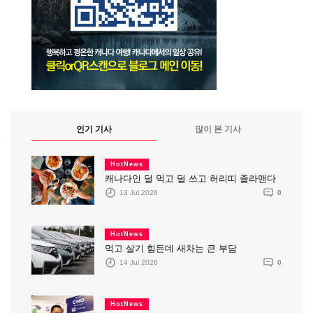
인기 기사
많이 본 기사
HotNews
캐나다인 덜 먹고 덜 쓰고 허리띠 졸라맨다
13 Jul 2026
0
HotNews
먹고 살기 힘든데 새차는 큰 부담
14 Jul 2026
0
HotNews