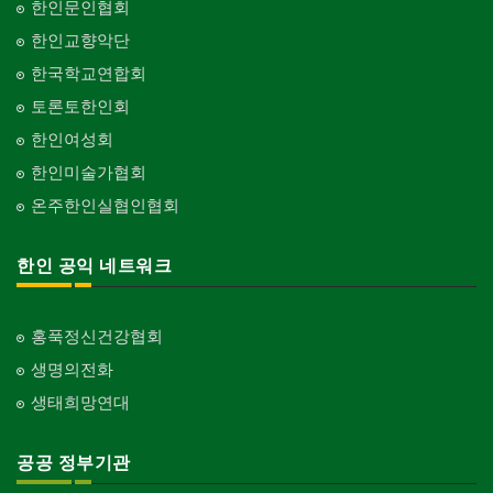
한인문인협회
한인교향악단
한국학교연합회
토론토한인회
한인여성회
한인미술가협회
온주한인실협인협회
한인 공익 네트워크
홍푹정신건강협회
생명의전화
생태희망연대
공공 정부기관