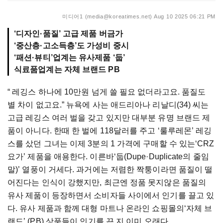
미디어1 (media@koreatimes.net)
Aug 10 2025 06:21 PM
‘디자인·품질’ 고급 제품 버금가
‘중산층·고소득층’도 가성비 중시
‘패션·뷰티’업계는 유사제품 ‘둡’
식료품업계는 자체 브랜드 PB
“ 레깅스 하나에 10만원 넘게 쓸 필요 없더라고요. 품질도
별 차이 없고요.” 뉴욕에 사는 애드리아나 리날디(34) 씨는
고급 레깅스 여러 벌을 갖고 있지만 대부분 유명 브랜드 제
품이 아니다. 한때 한 벌에 118달러를 주고 ‘룰루레몬’ 레깅
스를 샀던 그녀는 이제 3분의 1 가격에 구매할 수 있는‘CRZ
요가’ 제품을 애용한다. 이른바‘둡(Dupe·Duplicate의 줄임
말)’ 열풍이 거세다. 과거에는 저렴한 짝퉁이라면 품질이 떨
어진다는 인식이 강했지만, 최근엔 정품 못지않은 품질의
유사 제품이 등장하면서 소비자들 사이에서 인기를 끌고 있
다. 유사 제품과 함께 대형 마트나 온라인 쇼핑몰의‘자체 브
랜드’ (PB) 상품들이 인기를 끈 지 이미 오래다.