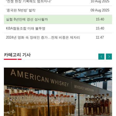
“전쟁 현장 기록해도 범죄자냐”
10 Aug 2025
‘중국판 N번방’ 발칵
09 Aug 2025
실협 8년만에 경선 성사될까
15:40
KBA협동조합 미래 불투명
15:40
2024년 영화 속 장애인 증가…전체 비중은 제자리
11:47
카테고리 기사