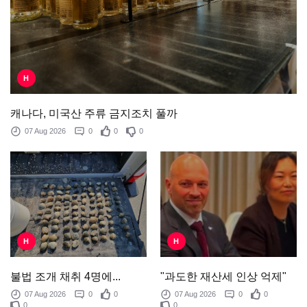
H
캐나다, 미국산 주류 금지조치 풀까
07 Aug 2026
0
0
0
H
H
"과도한 재산세 인상 억제"
불법 조개 채취 4명에...
07 Aug 2026
0
0
07 Aug 2026
0
0
0
0