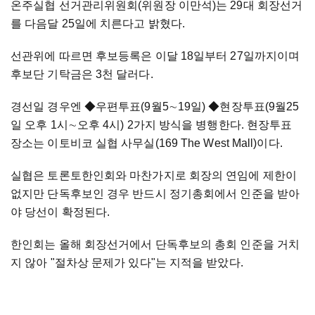
온주실협 선거관리위원회(위원장 이만석)는 29대 회장선거
를 다음달 25일에 치른다고 밝혔다.
선관위에 따르면 후보등록은 이달 18일부터 27일까지이며
후보단 기탁금은 3천 달러다.
경선일 경우엔
◆
우편투표(9월5
∼
19일)
◆현장투표(9월25
일 오후 1시∼오후 4시) 2가지 방식을 병행한다. 현장투표
장소는 이토비코 실협 사무실(169 The West Mall)이다.
실협은 토론토한인회와 마찬가지로 회장의 연임에 제한이
없지만
단독후보인 경우 반드시 정기총회에서 인준을 받아
야 당선이 확정된다.
한인회는 올해 회장선거에서 단독후보의 총회 인준을 거치
지 않아 "절차상 문제가 있다"는 지적을 받았다.