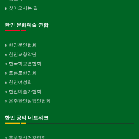
찾아오시는 길
한인 문화예술 연합
한인문인협회
한인교향악단
한국학교연합회
토론토한인회
한인여성회
한인미술가협회
온주한인실협인협회
한인 공익 네트워크
홍푹정신건강협회