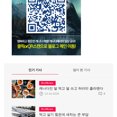
인기 기사
많이 본 기사
HotNews
캐나다인 덜 먹고 덜 쓰고 허리띠 졸라맨다
13 Jul 2026
0
HotNews
먹고 살기 힘든데 새차는 큰 부담