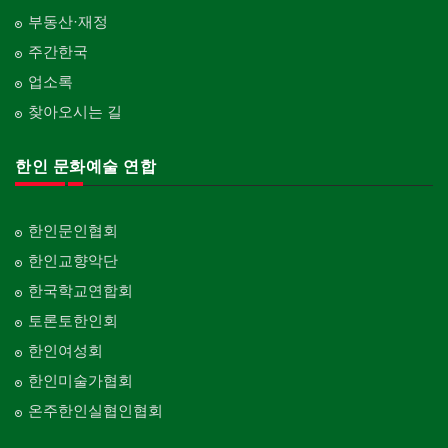
부동산·재정
주간한국
업소록
찾아오시는 길
한인 문화예술 연합
한인문인협회
한인교향악단
한국학교연합회
토론토한인회
한인여성회
한인미술가협회
온주한인실협인협회