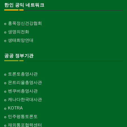
한인 공익 네트워크
홍푹정신건강협회
생명의전화
생태희망연대
공공 정부기관
토론토총영사관
몬트리올총영사관
벤쿠버총영사관
캐나다한국대사관
KOTRA
민주평통토론토
재외통포협력센터