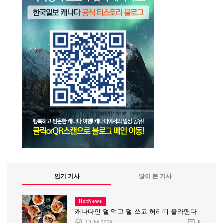
인기 기사
많이 본 기사
HotNews
캐나다인 덜 먹고 덜 쓰고 허리띠 졸라맨다
13 Jul 2026
0