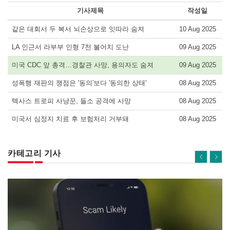
기사제목
작성일
같은 대회서 두 복서 뇌손상으로 잇따라 숨져
10 Aug 2025
LA 인근서 라부부 인형 7천 불어치 도난
09 Aug 2025
미국 CDC 앞 총격…경찰관 사망, 용의자도 숨져
09 Aug 2025
성폭행 재판의 쟁점은 '동의'보다 '동의한 상태'
08 Aug 2025
텍사스 트로피 사냥꾼, 들소 공격에 사망
08 Aug 2025
미국서 심정지 치료 후 보험처리 거부돼
08 Aug 2025
카테고리 기사