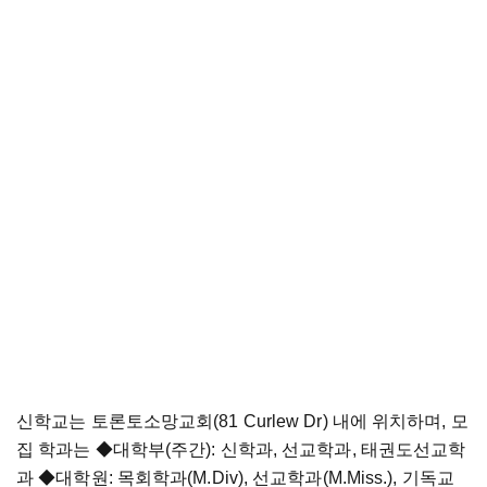
신학교는 토론토소망교회(81 Curlew Dr) 내에 위치하며, 모
집 학과는
◆
대학부(주간): 신학과, 선교학과, 태권도선교학
과
◆
대학원: 목회학과(M.Div), 선교학과(M.Miss.), 기독교