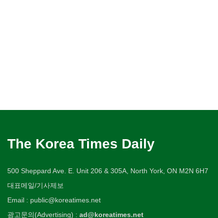
The Korea Times Daily
500 Sheppard Ave. E. Unit 206 & 305A, North York, ON M2N 6H7
대표메일/기사제보
Email : public@koreatimes.net
광고문의(Advertising) :
ad@koreatimes.net