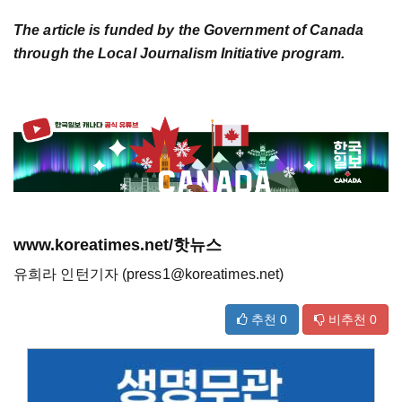
The article is funded by the Government of Canada
through the Local Journalism Initiative program.
www.koreatimes.net/핫뉴스
유희라 인턴기자 (press1@koreatimes.net)
추천
0
비추천
0