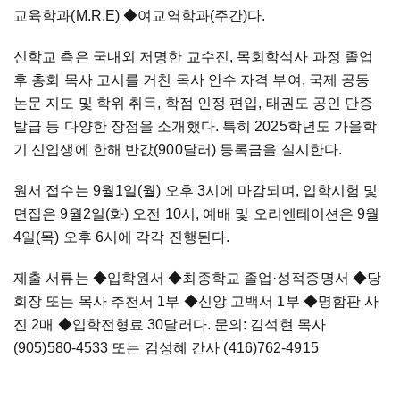
교육학과(M.R.E)
◆
여교역학과(주간)다.
신학교 측은 국내외 저명한 교수진, 목회학석사 과정 졸업
후 총회 목사 고시를 거친 목사 안수 자격 부여, 국제 공동
논문 지도 및 학위 취득, 학점 인정 편입, 태권도 공인 단증
발급 등 다양한 장점을 소개했다. 특히 2025학년도 가을학
기 신입생에 한해 반값(900달러) 등록금을 실시한다.
원서 접수는 9월1일(월) 오후 3시에 마감되며, 입학시험 및
면접은 9월2일(화) 오전 10시, 예배 및 오리엔테이션은 9월
4일(목) 오후 6시에 각각 진행된다.
제출 서류는
◆
입학원서
◆
최종학교 졸업·성적증명서
◆
당
회장 또는 목사 추천서 1부
◆
신앙 고백서 1부
◆
명함판 사
진 2매
◆
입학전형료 30달러다. 문의: 김석현 목사
(905)580-4533 또는 김성혜 간사 (416)762-4915