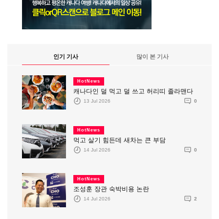
인기 기사
많이 본 기사
HotNews
캐나다인 덜 먹고 덜 쓰고 허리띠 졸라맨다
13 Jul 2026
0
HotNews
먹고 살기 힘든데 새차는 큰 부담
14 Jul 2026
0
HotNews
조성훈 장관 숙박비용 논란
14 Jul 2026
2