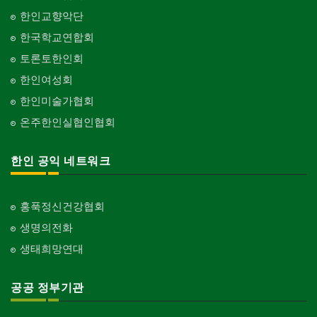
한인교향악단
한국학교연합회
토론토한인회
한인여성회
한인미술가협회
온주한인실협인협회
한인 공익 네트워크
홍푹정신건강협회
생명의전화
생태희망연대
공공 정부기관