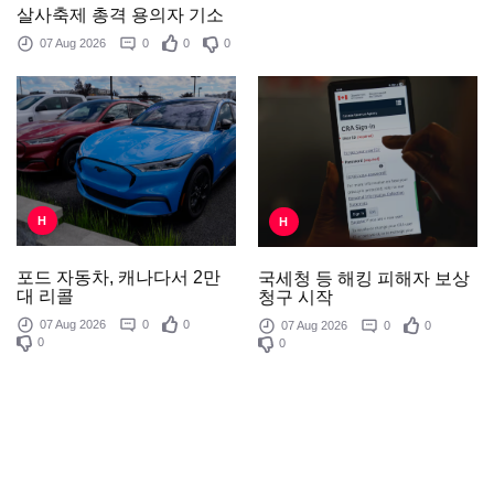
살사축제 총격 용의자 기소
07 Aug 2026
0
0
0
H
H
포드 자동차, 캐나다서 2만
국세청 등 해킹 피해자 보상
대 리콜
청구 시작
07 Aug 2026
0
0
07 Aug 2026
0
0
0
0