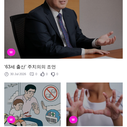
W
‘63세 출산’ 주치의의 조언
30 Jul 2026
0
0
0
W
W