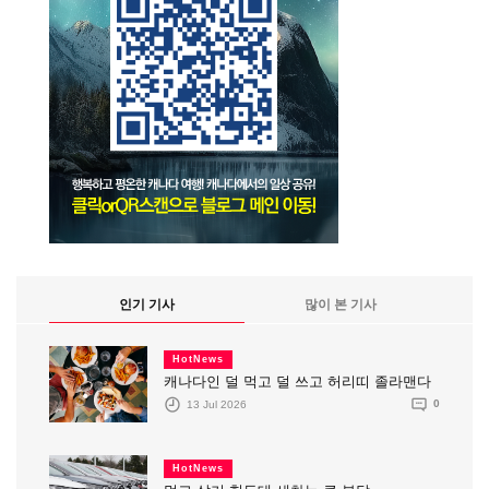
인기 기사
많이 본 기사
HotNews
캐나다인 덜 먹고 덜 쓰고 허리띠 졸라맨다
13 Jul 2026
0
HotNews