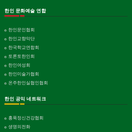
한인 문화예술 연합
한인문인협회
한인교향악단
한국학교연합회
토론토한인회
한인여성회
한인미술가협회
온주한인실협인협회
한인 공익 네트워크
홍푹정신건강협회
생명의전화