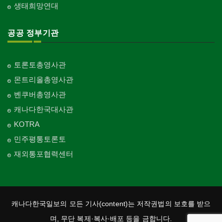
생태희망연대
공공 정부기관
토론토총영사관
몬트리올총영사관
벤쿠버총영사관
캐나다한국대사관
KOTRA
민주평통토론토
재외통포협력센터
캐나다한국일보의 모든 기사(content)는 저작권법의 보호를 받으
며, 무단 복제·복사·배포 등을 금합니다.