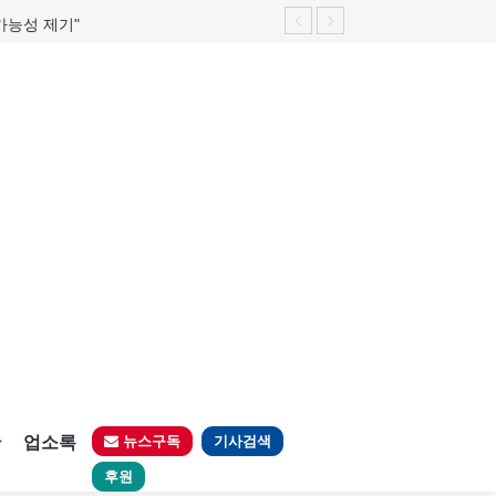
가능성 제기"
판
업소록
뉴스구독
기사검색
후원