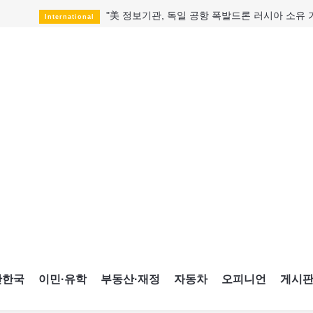
"美 정보기관, 독일 공항 폭발드론 러시아 소유 
International
성 접대하고, 유흥 주점서 공금 쓰고
HotNews
폭염에 다뉴브강 수위 낮아지자
International
구글과 메타가 발길 돌린 이유
Opinion
CNE에 한국의 맛과 멋 스며든다
HotNews
캐나다, 미국산 주류 금지조치 풀까
HotNews
"과도한 재산세 인상 억제"
HotNews
답 안 보이는 이란 전쟁
International
국세청 등 해킹 피해자 보상 청구 시작
HotNews
간한국
이민·유학
부동산·재정
자동차
오피니언
게시