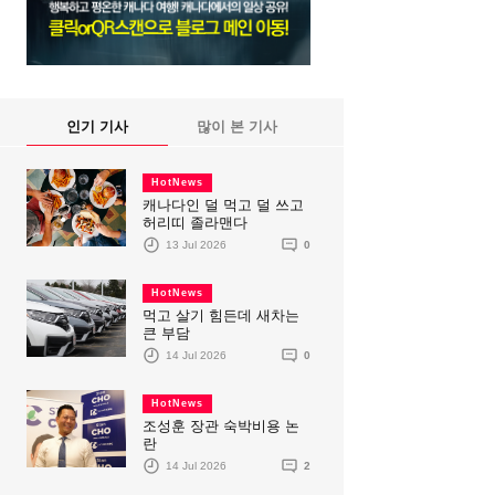
인기 기사
많이 본 기사
HotNews
캐나다인 덜 먹고 덜 쓰고
허리띠 졸라맨다
13 Jul 2026
0
HotNews
먹고 살기 힘든데 새차는
큰 부담
14 Jul 2026
0
HotNews
조성훈 장관 숙박비용 논
란
14 Jul 2026
2