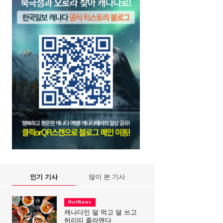
인기 기사
많이 본 기사
HotNews
캐나다인 덜 먹고 덜 쓰고
허리띠 졸라맨다