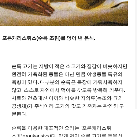
 포론캐리스튀스(순록 조림)를 얹어 낸 음식.
순록 고기는 지방이 적은 소고기와 질감이 비슷하지만
완전히 가축화된 동물은 아닌 만큼 야생동물 특유의
육향이 있다. 대부분의 순록은 목장에 가둬사육하지
않고, 스스로 자연에서 먹이를 찾도록 방목해 키운다.
사료와 건초대신 이끼와 비슷한 지의류(녹조와 균의
공생체)가 주식이라 고기의 맛도 가축과는 확연히 구
분된다.
순록을 이용한 대표적인 요리는 ‘포론캐리스튀
스’(Poronkäristys)다. 얇게 저민 순록 고기를 동물성