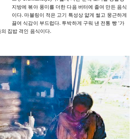
지방에 볶아 풍미를 더한 다음 버터에 졸여 만든 음식
이다. 마블링이 적은 고기 특성상 얇게 썰고 뭉근하게
끓여 식감이 부드럽다. 투박하게 구워 낸 전통 빵 ‘가
미족의 집밥 격인 음식이다.