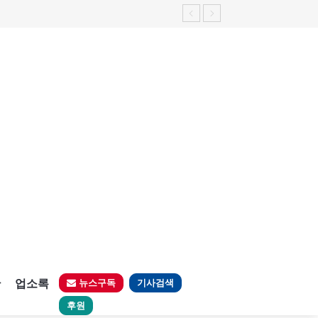
판
업소록
뉴스구독
기사검색
후원