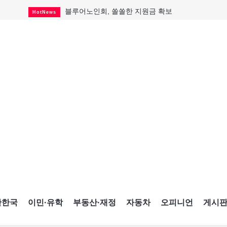
블루어노인회, 쏠쏠한 지원금 확보
HotNews
캐나다인 33% "생활비 부담에 보험 축소"
HotNews
"마약 범죄에 연루됐으니 돈 보내라"
HotNews
토론토 살사축제 총격 용의자 체포
HotNews
세계 10대 구조물서 내려오는 CN타워
CultureSports
이민자의 삶을 문학적 이야기로
CultureSports
미 총영사관 총격 용의자 2명 체포
HotNews
캐나다 공룡 화석, 주화로 탄생
CultureSports
"벌써 내년 여름이 기다려진다"
CultureSports
간한국
이민·유학
부동산·재정
자동차
오피니언
게시