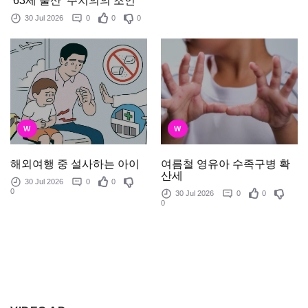
‘63세 출산’ 주치의의 조언
30 Jul 2026
0
0
0
W
W
여름철 영유아 수족구병 확
해외여행 중 설사하는 아이
산세
30 Jul 2026
0
0
0
30 Jul 2026
0
0
0