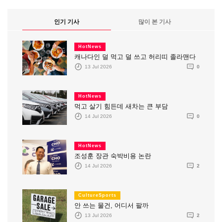
인기 기사
많이 본 기사
HotNews
캐나다인 덜 먹고 덜 쓰고 허리띠 졸라맨다
13 Jul 2026
0
HotNews
먹고 살기 힘든데 새차는 큰 부담
14 Jul 2026
0
HotNews
조성훈 장관 숙박비용 논란
14 Jul 2026
2
CultureSports
안 쓰는 물건, 어디서 팔까
13 Jul 2026
2