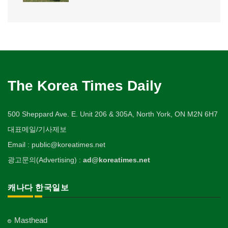
The Korea Times Daily
500 Sheppard Ave. E. Unit 206 & 305A, North York, ON M2N 6H7
대표메일/기사제보
Email : public@koreatimes.net
광고문의(Advertising) :
ad@koreatimes.net
캐나다 한국일보
Masthead