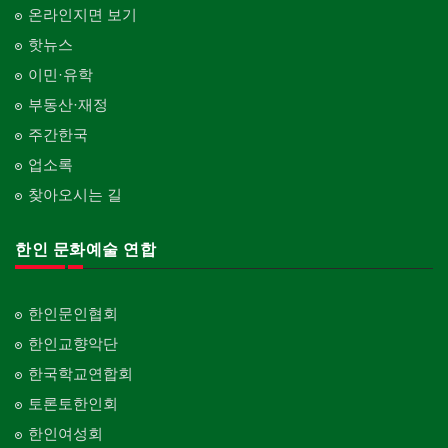
온라인지면 보기
핫뉴스
이민·유학
부동산·재정
주간한국
업소록
찾아오시는 길
한인 문화예술 연합
한인문인협회
한인교향악단
한국학교연합회
토론토한인회
한인여성회