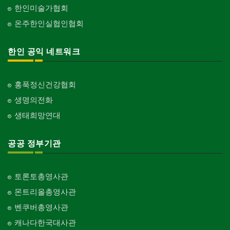
한인미술가협회
온주한인실협인협회
한인 공익 네트워크
홍푹정신건강협회
생명의전화
생태희망연대
공공 정부기관
토론토총영사관
몬트리올총영사관
벤쿠버총영사관
캐나다한국대사관