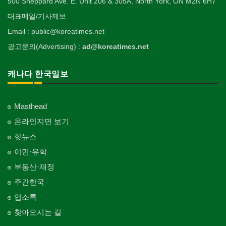
500 Sheppard Ave. E. Unit 206 & 305A, North York, ON M2N 6H7
대표메일/기사제보
Email : public@koreatimes.net
광고문의(Advertising) :
ad@koreatimes.net
캐나다 한국일보
Masthead
온라인지면 보기
핫뉴스
이민·유학
부동산·재정
주간한국
업소록
찾아오시는 길