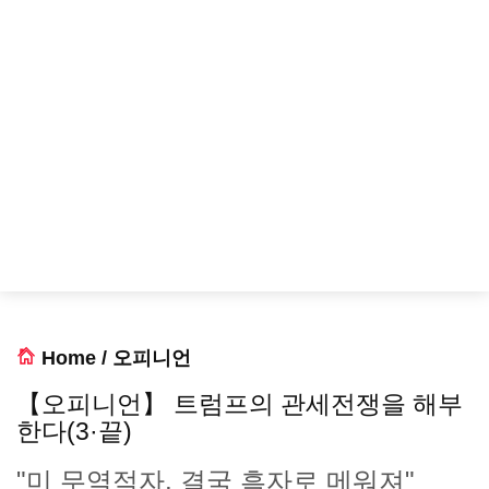
Home
/
오피니언
【오피니언】 트럼프의 관세전쟁을 해부
한다(3·끝)
"미 무역적자, 결국 흑자로 메워져"