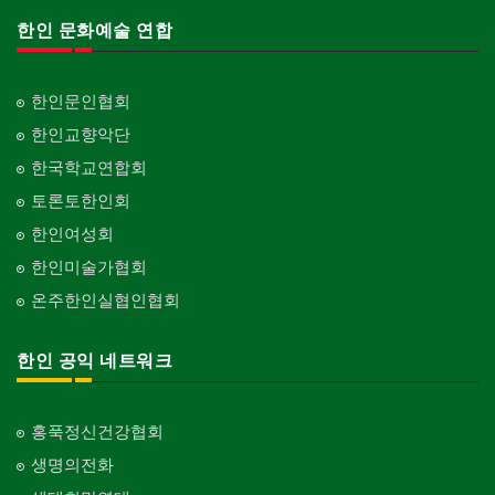
한인 문화예술 연합
한인문인협회
한인교향악단
한국학교연합회
토론토한인회
한인여성회
한인미술가협회
온주한인실협인협회
한인 공익 네트워크
홍푹정신건강협회
생명의전화