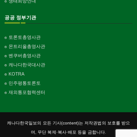
생태희망연대
공공 정부기관
토론토총영사관
몬트리올총영사관
벤쿠버총영사관
캐나다한국대사관
KOTRA
민주평통토론토
재외통포협력센터
캐나다한국일보의 모든 기사(content)는 저작권법의 보호를 받으
며, 무단 복제·복사·배포 등을 금합니다.