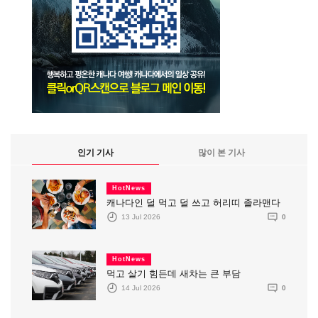
인기 기사
많이 본 기사
HotNews
캐나다인 덜 먹고 덜 쓰고 허리띠 졸라맨다
13 Jul 2026
0
HotNews
먹고 살기 힘든데 새차는 큰 부담
14 Jul 2026
0