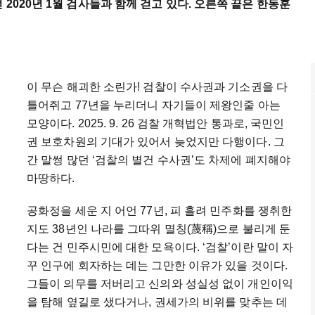
2020년 1월 검사들과 함께 걷고 있다. 오른쪽 끝은 한동훈
이 무슨 해괴한 소린가! 검찰이 수사권과 기소권을 다
틀어쥐고 77년을 누리더니 자기들이 제왕인줄 아는
모양이다. 2025. 9. 26 검찰 개혁법안 통과로, 국민인
권 보호차원의 기대가 있어서 늦었지만 다행이다. 그
간 말썽 많던 ‘검찰의 별건 수사권’도 차제에 폐지해야
마땅하다.
공화정을 세운 지 어언 77년, 피 흘려 민주화를 쟁취한
지도 38년인 나라를 그따위 멸칭(蔑稱)으로 불리게 둔
다는 건 민주시민에 대한 모욕이다. ‘검찰’이란 말이 자
꾸 인구에 회자하는 데는 그만한 이유가 있을 것이다.
그들이 의무를 저버리고 신의와 성실성 없이 개인이익
을 탐해 옆길로 샜다거나, 권세가의 비위를 맞추는 데