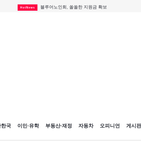
블루어노인회, 쏠쏠한 지원금 확보
HotNews
캐나다인 33% "생활비 부담에 보험 축소"
HotNews
"마약 범죄에 연루됐으니 돈 보내라"
HotNews
토론토 살사축제 총격 용의자 체포
HotNews
세계 10대 구조물서 내려오는 CN타워
CultureSports
이민자의 삶을 문학적 이야기로
CultureSports
미 총영사관 총격 용의자 2명 체포
HotNews
캐나다 공룡 화석, 주화로 탄생
CultureSports
"벌써 내년 여름이 기다려진다"
CultureSports
간한국
이민·유학
부동산·재정
자동차
오피니언
게시