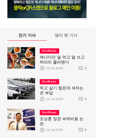
인기 기사
많이 본 기사
HotNews
캐나다인 덜 먹고 덜 쓰고
허리띠 졸라맨다
13 Jul 2026
0
HotNews
먹고 살기 힘든데 새차는
큰 부담
14 Jul 2026
0
HotNews
조성훈 장관 숙박비용 논
란
14 Jul 2026
2