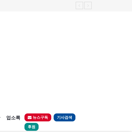
판
업소록
뉴스구독
기사검색
후원