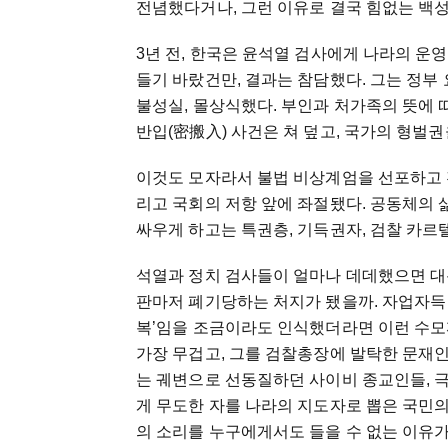
전념했다거나, 그런 이유로 결국 힘없는 백성
3년 전, 한국은 윤석열 검사에게 나라의 운영
들기 바랐건만, 결과는 참담했다. 그는 정부
불성실, 몰상식했다. 부인과 처가족의 뜻에 
반입(密搬入) 사건은 쳐 덮고, 국가의 형벌
이것도 모자라서 불법 비상계엄을 선포하고 
리고 국회의 저항 앞에 좌절됐다. 공동체의 
싸우게 하고는 특권층, 기득권자, 검찰 카르
석열과 정치 검사들이 얼마나 데데했으면 대통
판마저 폐기당하는 처지가 됐을까. 자업자득
복’임을 조금이라도 인식했더라면 이런 수모
가장 무겁고, 그를 검찰총장에 발탁한 문재
는 궤변으로 선동질하던 사이비 종교인들, 극
게 무도한 자를 나라의 지도자로 뽑은 국민의
의 소리를 누구에게서도 들을 수 없는 이유가