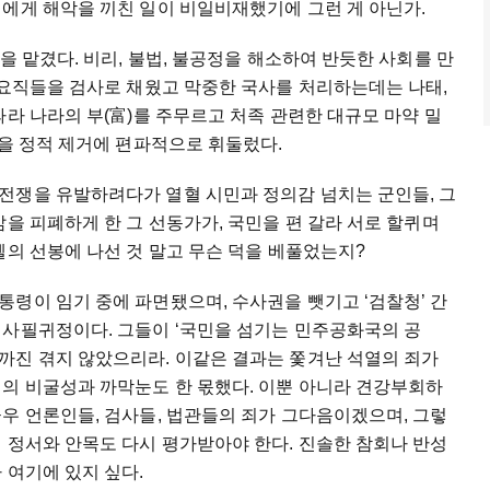
에게 해악을 끼친 일이 비일비재했기에 그런 게 아닌가.
을 맡겼다. 비리, 불법, 불공정을 해소하여 반듯한 사회를 만
 요직들을 검사로 채웠고 막중한 국사를 처리하는데는 나태,
따라 나라의 부(富)를 주무르고 처족 관련한 대규모 마약 밀
권을 정적 제거에 편파적으로 휘둘렀다.
전쟁을 유발하려다가 열혈 시민과 정의감 넘치는 군인들, 그
삶을 피폐하게 한 그 선동가가, 국민을 편 갈라 서로 할퀴며
텔의 선봉에 나선 것 말고 무슨 덕을 베풀었는지?
령이 임기 중에 파면됐으며, 수사권을 뺏기고 ‘검찰청’ 간
 사필귀정이다. 그들이 ‘국민을 섬기는 민주공화국의 공
까진 겪지 않았으리라. 이같은 결과는 쫓겨난 석열의 죄가
인의 비굴성과 까막눈도 한 몫했다. 이뿐 아니라 견강부회하
우 언론인들, 검사들, 법관들의 죄가 그다음이겠으며, 그렇
 정서와 안목도 다시 평가받아야 한다. 진솔한 참회나 반성
 여기에 있지 싶다.