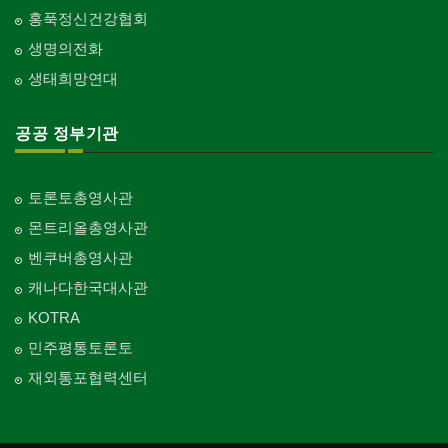
홍푹정신건강협회
생명의전화
생태희망연대
공공 정부기관
토론토총영사관
몬트리올총영사관
벤쿠버총영사관
캐나다한국대사관
KOTRA
민주평통토론토
재외통포협력센터