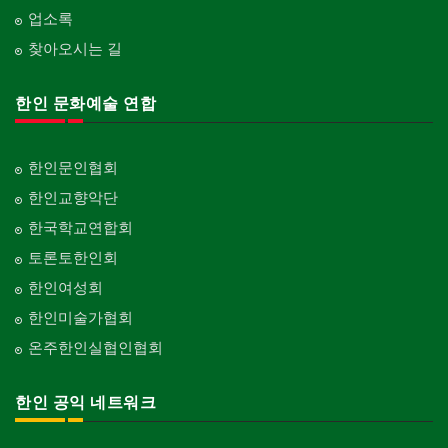
업소록
찾아오시는 길
한인 문화예술 연합
한인문인협회
한인교향악단
한국학교연합회
토론토한인회
한인여성회
한인미술가협회
온주한인실협인협회
한인 공익 네트워크