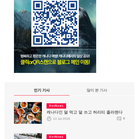
인기 기사
많이 본 기사
HotNews
캐나다인 덜 먹고 덜 쓰고 허리띠 졸라맨다
13 Jul 2026
0
HotNews