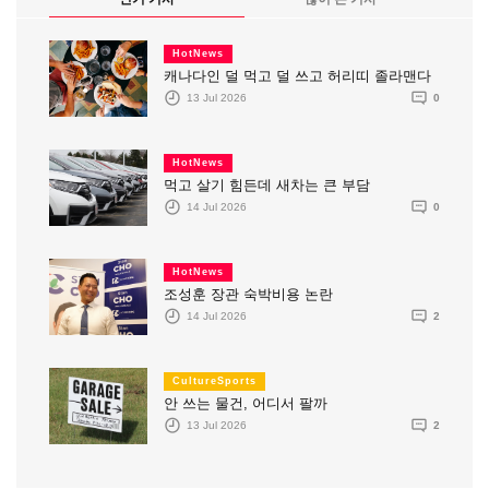
HotNews
캐나다인 덜 먹고 덜 쓰고 허리띠 졸라맨다
13 Jul 2026
0
HotNews
먹고 살기 힘든데 새차는 큰 부담
14 Jul 2026
0
HotNews
조성훈 장관 숙박비용 논란
14 Jul 2026
2
CultureSports
안 쓰는 물건, 어디서 팔까
13 Jul 2026
2