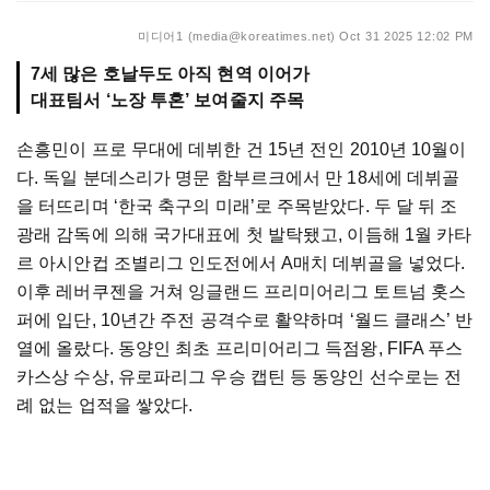
미디어1 (media@koreatimes.net)
Oct 31 2025 12:02 PM
7세 많은 호날두도 아직 현역 이어가
대표팀서 ‘노장 투혼’ 보여줄지 주목
손흥민이 프로 무대에 데뷔한 건 15년 전인 2010년 10월이
다. 독일 분데스리가 명문 함부르크에서 만 18세에 데뷔골
을 터뜨리며 ‘한국 축구의 미래’로 주목받았다. 두 달 뒤 조
광래 감독에 의해 국가대표에 첫 발탁됐고, 이듬해 1월 카타
르 아시안컵 조별리그 인도전에서 A매치 데뷔골을 넣었다.
이후 레버쿠젠을 거쳐 잉글랜드 프리미어리그 토트넘 홋스
퍼에 입단, 10년간 주전 공격수로 활약하며 ‘월드 클래스’ 반
열에 올랐다. 동양인 최초 프리미어리그 득점왕, FIFA 푸스
카스상 수상, 유로파리그 우승 캡틴 등 동양인 선수로는 전
례 없는 업적을 쌓았다.