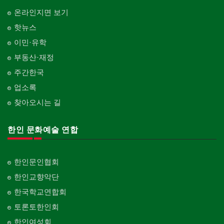
온라인지면 보기
핫뉴스
이민·유학
부동산·재정
주간한국
업소록
찾아오시는 길
한인 문화예술 연합
한인문인협회
한인교향악단
한국학교연합회
토론토한인회
한인여성회