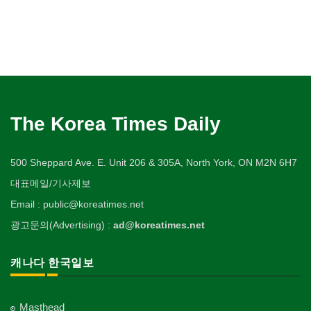
The Korea Times Daily
500 Sheppard Ave. E. Unit 206 & 305A, North York, ON M2N 6H7
대표메일/기사제보
Email : public@koreatimes.net
광고문의(Advertising) :
ad@koreatimes.net
캐나다 한국일보
Masthead