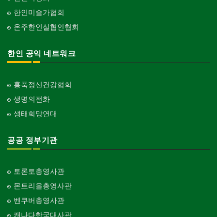
한인미술가협회
온주한인실협인협회
한인 공익 네트워크
홍푹정신건강협회
생명의전화
생태희망연대
공공 정부기관
토론토총영사관
몬트리올총영사관
벤쿠버총영사관
캐나다한국대사관