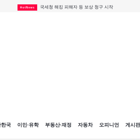
국세청 해킹 피해자 등 보상 청구 시작
HotNews
살사축제 총격 용의자 기소
HotNews
태국서 14세 중학생 총기난사...최소 8명 살해
HotNews
래리 브록 연방보수당 의원 사임
HotNews
아동병원 직원 성범죄 혐의로 기소
HotNews
맨발로 누워있거나 냄새 풍기며 음식 먹고...
HotNews
미국 영주권 수속 한인, 공항서 체포돼
HotNews
"벌써 내년 여름이 기다려진다"
CultureSports
캐나다 실업률 6.4%...2년래 최저
HotNews
간한국
이민·유학
부동산·재정
자동차
오피니언
게시