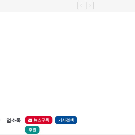
판
업소록
뉴스구독
기사검색
후원