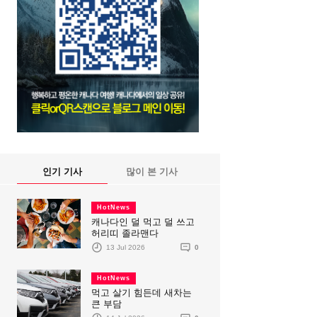
인기 기사
많이 본 기사
HotNews
캐나다인 덜 먹고 덜 쓰고
허리띠 졸라맨다
13 Jul 2026
0
HotNews
먹고 살기 힘든데 새차는
큰 부담