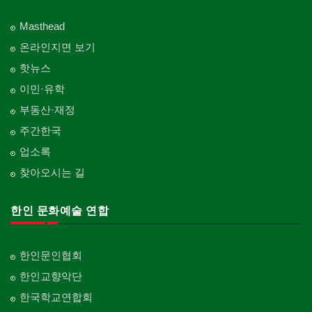
Masthead
온라인지면 보기
핫뉴스
이민·유학
부동산·재정
주간한국
업소록
찾아오시는 길
한인 문화예술 연합
한인문인협회
한인교향악단
한국학교연합회