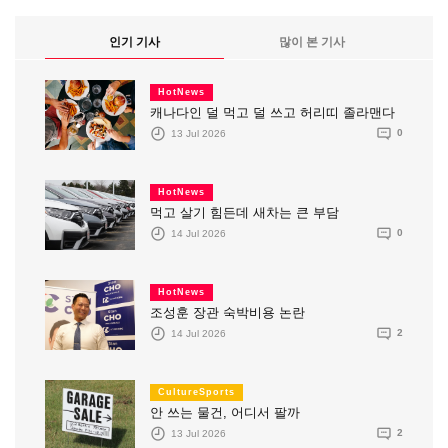
인기 기사
많이 본 기사
HotNews
캐나다인 덜 먹고 덜 쓰고 허리띠 졸라맨다
13 Jul 2026
0
HotNews
먹고 살기 힘든데 새차는 큰 부담
14 Jul 2026
0
HotNews
조성훈 장관 숙박비용 논란
14 Jul 2026
2
CultureSports
안 쓰는 물건, 어디서 팔까
13 Jul 2026
2