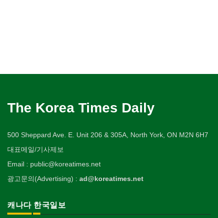
The Korea Times Daily
500 Sheppard Ave. E. Unit 206 & 305A, North York, ON M2N 6H7
대표메일/기사제보
Email : public@koreatimes.net
광고문의(Advertising) :
ad@koreatimes.net
캐나다 한국일보