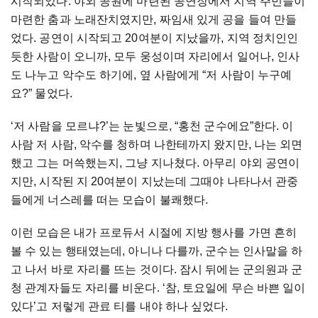
시작되었다. 야외 공원에 마련된 공연장에서 지역 주민들이
마련한 춤과 노래잔치였지만, 짜임새 있게 공을 들여 만들
었다. 공연이 시작되고 20여분이 지났을까, 지역 정치인인
듯한 사람이 오니까, 모두 웅성이며 자리에서 일어나, 인사
도 나누고 악수도 하기에, 옆 사람에게 “저 사람이 누구예
요?” 물었다.
‘저 사람을 모르냐?’는 눈빛으로, “홍천 군수에요”한다. 이
사람 저 사람, 악수를 청하며 나한테까지 왔지만, 나는 외면
했고 그는 머쓱했는지, 그냥 지나쳤다. 아무리 야외 공연이
지만, 시작된 지 20여분이 지났는데 그때야 나타나서 관중
들에게 너스레를 떠는 모습이 불쾌했다.
이런 모습은 내가 프로듀서 시절에 지방 행사를 가면 흔히
볼 수 있는 행태였는데, 아니나 다를까, 군수는 인사말을 하
고 나서 바로 자리를 뜨는 것이다. 잠시 뒤에는 군의원과 군
청 관계자들도 자리를 비운다. ‘참, 토요일에 무슨 바쁜 일이
있다’고 저렇게 관료 티를 내야 하나 싶었다.