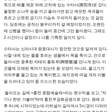
죽으로 배를 채운 뒤에 근처에 있는 수타사(壽陀寺)로 갔다.
울창한 소나무 숲을 끼고 올라가면 맑고 깨끗한 계곡물이
흐르고 산뜻한 공기가 가슴속 구석까지 들어오는 것 같았
다. 당초에는 공작산 봉우리까지 갈 예정이었지만, 오랜만
에 산행을 했더니 힘이 들어 중간에 그만 돌아왔다. 그래도
2 시간이나 걸었으니 나름 기특한 일이지 싶다.
수타사는 신라시대 원효대사가 창건한 것으로 알려져 있다.
사찰 내에 있는 졸졸 흐르는 샘물에서 목을 축이고, 안으로
들어서면 중후한 자태의 흥회루(興懷樓)를 만나게 된다. 이
건물에 오래된 목어가 있는데 용 모양이 아니라, 물고기가
여의주를 물고 있는 게 특이했고, 돼지코에 여덟 개의 이빨
을 드러내고 있어 좀 으스스한 모습이었다.
돌아오는 길에 <홍천 종합예술제>라는 현수막을 보고, “저
기나 한번 가볼까”하며 홍천무궁화공원으로 갔다. 원래 오
후 4시에 시작이었는데 리허설이 길어져서 5시경이 다되어