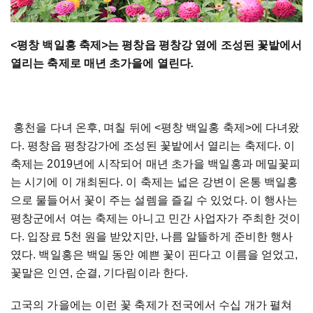
<
평창
백일홍
축제
>
는
평창읍
평창강
옆에
조성된
꽃밭에서
열리는
축제로
매년
초가을에
열린다
.
홍천을 다녀 온후, 며칠 뒤에 <평창 백일홍 축제>에 다녀왔
다. 평창읍 평창강가에 조성된 꽃밭에서 열리는 축제다. 이
축제는 2019년에 시작되어 매년 초가을 백일홍과 메밀꽃피
는 시기에 이 개최된다. 이 축제는 넓은 강변이 온통 백일홍
으로 물들어서 꽃이 주는 설렘을 즐길 수 있었다. 이 행사는
평창군에서 여는 축제는 아니고 민간 사업자가 주최한 것이
다. 입장료 5천 원을 받았지만, 나름 알뜰하게 준비한 행사
였다. 백일홍은 백일 동안 예쁜 꽃이 핀다고 이름을 얻었고,
꽃말은 인연, 순결, 기다림이라 한다.
고국의 가을에는 이런 꽃 축제가 전국에서 수십 개가 펼쳐