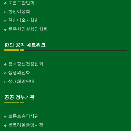
토론토한인회
한인여성회
한인미술가협회
온주한인실협인협회
한인 공익 네트워크
홍푹정신건강협회
생명의전화
생태희망연대
공공 정부기관
토론토총영사관
몬트리올총영사관