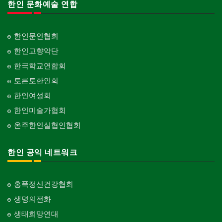
한인 문화예술 연합
한인문인협회
한인교향악단
한국학교연합회
토론토한인회
한인여성회
한인미술가협회
온주한인실협인협회
한인 공익 네트워크
홍푹정신건강협회
생명의전화
생태희망연대