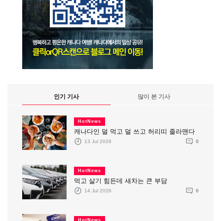
인기 기사
많이 본 기사
HotNews
캐나다인 덜 먹고 덜 쓰고 허리띠 졸라맨다
13 Jul 2026
0
HotNews
먹고 살기 힘든데 새차는 큰 부담
14 Jul 2026
0
HotNews