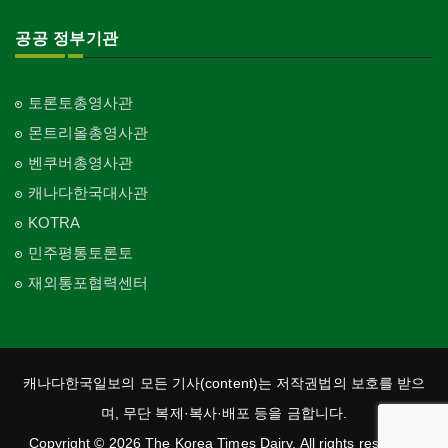
공공 정부기관
토론토총영사관
몬트리올총영사관
벤쿠버총영사관
캐나다한국대사관
KOTRA
민주평통토론토
재외통포협력센터
캐나다한국일보의 모든 기사(content)는 저작권법의 보호를 받으
며, 무단 복제·복사·배포 등을 금합니다.
Copyright © 2026 The Korea Times Dairy. All rights reserved.