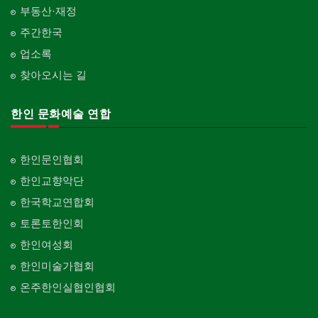
부동산·재정
주간한국
업소록
찾아오시는 길
한인 문화예술 연합
한인문인협회
한인교향악단
한국학교연합회
토론토한인회
한인여성회
한인미술가협회
온주한인실협인협회