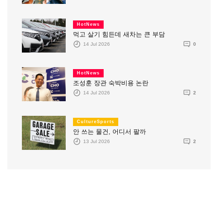
HotNews
먹고 살기 힘든데 새차는 큰 부담
14 Jul 2026
0
HotNews
조성훈 장관 숙박비용 논란
14 Jul 2026
2
CultureSports
안 쓰는 물건, 어디서 팔까
13 Jul 2026
2