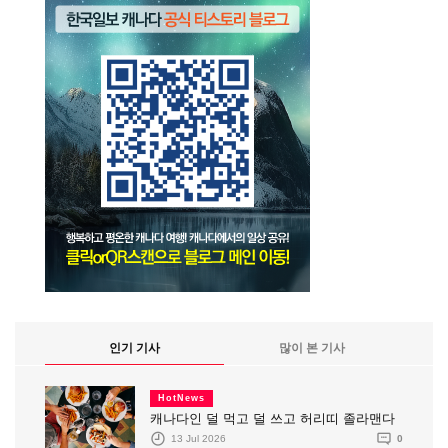
인기 기사
많이 본 기사
HotNews
캐나다인 덜 먹고 덜 쓰고 허리띠 졸라맨다
13 Jul 2026
0