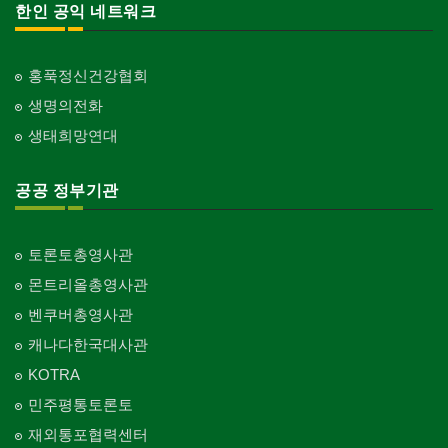
한인 공익 네트워크
홍푹정신건강협회
생명의전화
생태희망연대
공공 정부기관
토론토총영사관
몬트리올총영사관
벤쿠버총영사관
캐나다한국대사관
KOTRA
민주평통토론토
재외통포협력센터