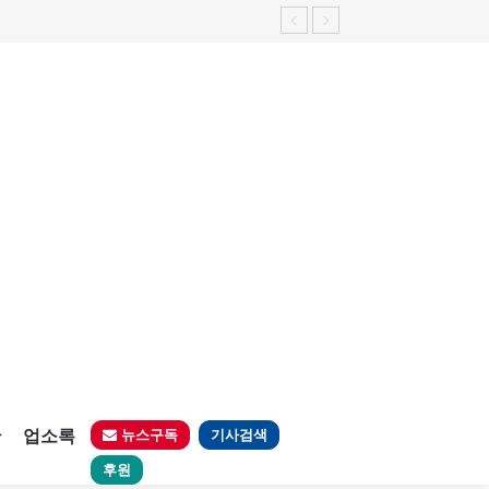
판
업소록
뉴스구독
기사검색
후원