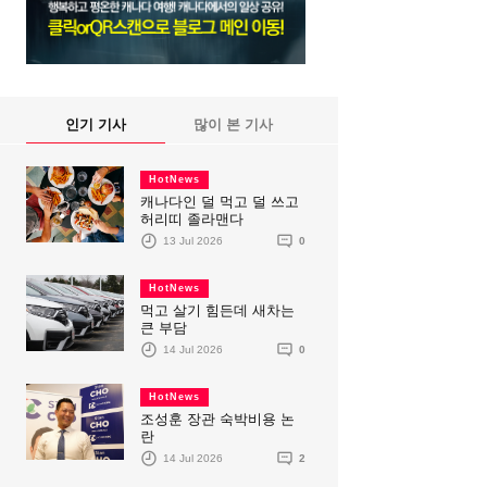
인기 기사
많이 본 기사
HotNews
캐나다인 덜 먹고 덜 쓰고
허리띠 졸라맨다
13 Jul 2026
0
HotNews
먹고 살기 힘든데 새차는
큰 부담
14 Jul 2026
0
HotNews
조성훈 장관 숙박비용 논
란
14 Jul 2026
2