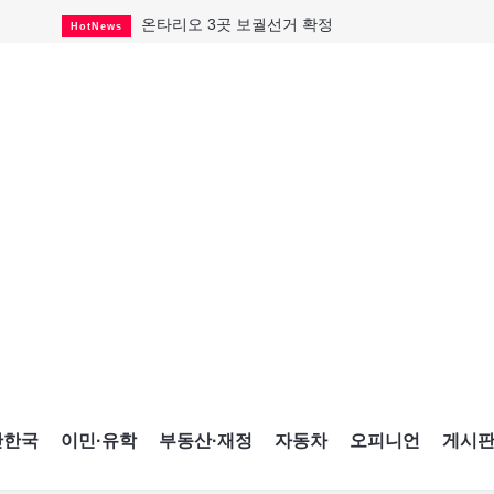
온타리오 3곳 보궐선거 확정
HotNews
캐나다·미국 교역 20억 불 감소
HotNews
온타리오 공공기관 8곳 감사
HotNews
국내 신차 판매 2개월 연속 증가
Car
토론토 임대주택 5,600가구 공급
HotNews
"음향 시스템 필요한가요?"
HotNews
자매 작가, 장애인 재활캠프서 특별한 재능기부
HotNews
"임 대사 22일 토론토 방문 계획"
HotNews
캐나다 관광업, 올여름 기록적 호황
HotNews
간한국
이민·유학
부동산·재정
자동차
오피니언
게시