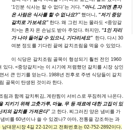
‘1인분 식사는 할 수 없다’는 거다.
“아니, 그러면 혼자
온 사람은 식사를 할 수 없나요?”
했더니,
“저기 중앙
갈치로 가보세요”
한다. 왜 그런 지는 몰라도 <중앙갈
치>는 혼자 온 손님도 받아 주었다. 하지만,
“1인 자리
가 나야 들어갈 수 있으니, 기다리세요”
한다. 다시 30
여분 정도를 기다린 끝에 갈치조림을 먹을 수 있었다.
이 식당은 갈치조림 골목이 형성되기 훨씬 전인 1960
져 있다. <중앙갈치>는 이 시기에 저렴했던 갈치를 시장 상인
서 큰 인기를 얻는다. 1988년 전후로 주변 식당들이 갈치
림 골목이 탄생된 것이라 한다.
치조림과 함께 갈치튀김, 계란찜이 서비스로 푸짐하게 나온다.
 지키기 위해 고춧가루, 마늘, 무 등 재료에 대한 고집이 있
한 산지의 갈치를 가져온다”
고 한다. 찌그러진 양은 냄비를 가
 냄비를 60년이나 쓸 수 있겠나? 아마, 전통을 강조하는 과
대문시장 4길 22-12이고 전화번호는 02-752-2892이다.