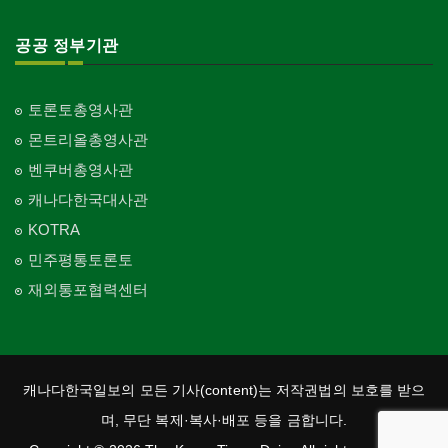
공공 정부기관
토론토총영사관
몬트리올총영사관
벤쿠버총영사관
캐나다한국대사관
KOTRA
민주평통토론토
재외통포협력센터
캐나다한국일보의 모든 기사(content)는 저작권법의 보호를 받으
며, 무단 복제·복사·배포 등을 금합니다.