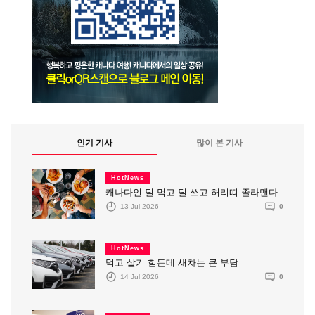
인기 기사
많이 본 기사
HotNews
캐나다인 덜 먹고 덜 쓰고 허리띠 졸라맨다
13 Jul 2026
0
HotNews
먹고 살기 힘든데 새차는 큰 부담
14 Jul 2026
0