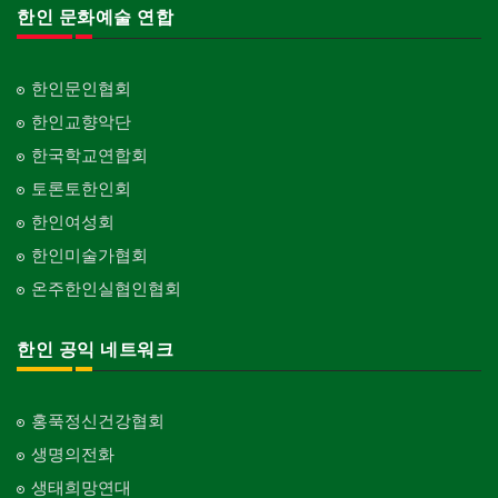
한인 문화예술 연합
한인문인협회
한인교향악단
한국학교연합회
토론토한인회
한인여성회
한인미술가협회
온주한인실협인협회
한인 공익 네트워크
홍푹정신건강협회
생명의전화
생태희망연대