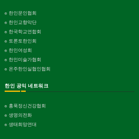
한인문인협회
한인교향악단
한국학교연합회
토론토한인회
한인여성회
한인미술가협회
온주한인실협인협회
한인 공익 네트워크
홍푹정신건강협회
생명의전화
생태희망연대