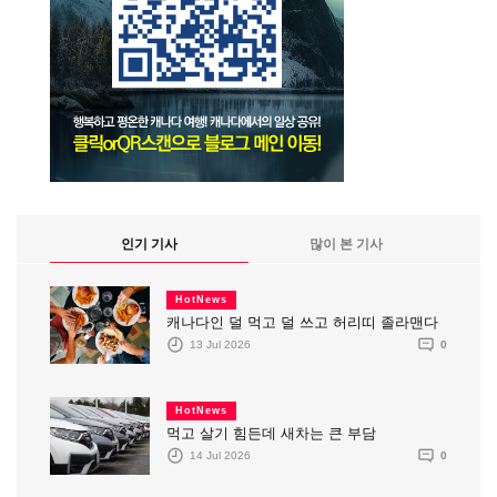
인기 기사
많이 본 기사
HotNews
캐나다인 덜 먹고 덜 쓰고 허리띠 졸라맨다
13 Jul 2026
0
HotNews
먹고 살기 힘든데 새차는 큰 부담
14 Jul 2026
0