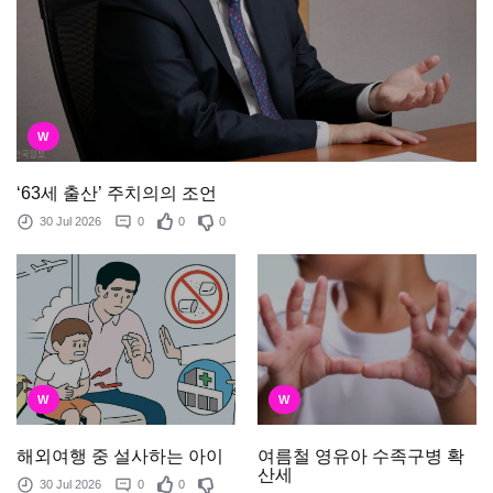
W
‘63세 출산’ 주치의의 조언
30 Jul 2026
0
0
0
W
W
여름철 영유아 수족구병 확
해외여행 중 설사하는 아이
산세
30 Jul 2026
0
0