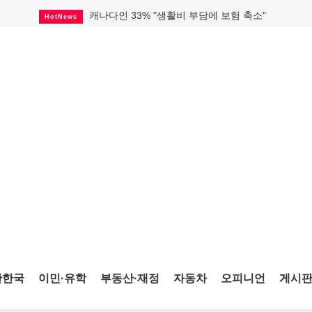
캐나다인 33% "생활비 부담에 보험 축소"
HotNews
"마약 범죄에 연루됐으니 돈 보내라"
HotNews
토론토 살사축제 총격 용의자 체포
HotNews
세계 10대 구조물서 내려오는 CN타워
CultureSports
이민자의 삶을 문학적 이야기로
CultureSports
미 총영사관 총격 용의자 2명 체포
HotNews
캐나다 공룡 화석, 주화로 탄생
CultureSports
"벌써 내년 여름이 기다려진다"
CultureSports
블루어노인회, 쏠쏠한 지원금 확보
HotNews
간한국
이민·유학
부동산·재정
자동차
오피니언
게시