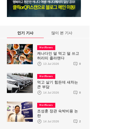
인기 기사
많이 본 기사
HotNews
캐나다인 덜 먹고 덜 쓰고
허리띠 졸라맨다
13 Jul 2026
0
HotNews
먹고 살기 힘든데 새차는
큰 부담
14 Jul 2026
0
HotNews
조성훈 장관 숙박비용 논
란
14 Jul 2026
2