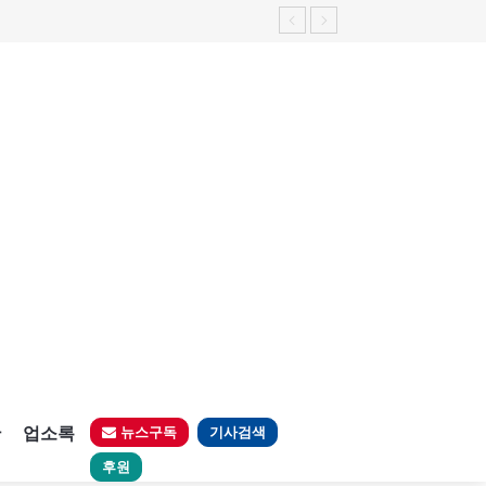
판
업소록
뉴스구독
기사검색
후원