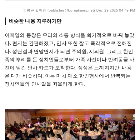
김명규 발행인 (publisher@koreatimes.net)
Dec 29 2025 04:49 PM
비슷한 내용 지루하기만
이메일의
등장은
우리의
소통
방식을
획기적으로
바꿔
놓았
다
.
편지는
간편해졌고
,
인사
또한
짧고
즉각적으로
전해진
다
.
성탄절과
연말연시가
되면
주의원
,
시의원
,
그리고
한민
족의
뿌리를
둔
정치인들로부터
가족
사진이나
반려동물
사
진이
담긴
인사
카드가
도착한다
.
정성은
느껴지지만
,
내용
은
대개
비슷하다
.
이는
마치
대소
한인행사에서
반복되는
정치인들의
인사말을
떠올리게
한다
.