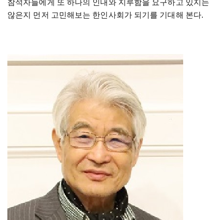
참석자들에게
또
하나의
인내와
지루함을
요구하고
있지는
않은지
먼저
고민해보는
한인사회가
되기를
기대해
본다
.