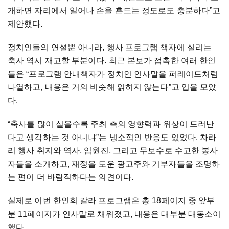
개하면
자리에서
일어나
손을
흔드는
정도로도
충분하다
”
고
제안했다
.
정치인들의
연설뿐
아니라
,
행사
프로그램
책자에
실리는
축사
역시
재고할
부분이다
.
최근
본보가
접촉한
여러
한인
들은
“
프로그램
안내책자가
정치인
인사말을
퍼레이드처럼
나열하고
,
내용은
거의
비슷해
읽히지
않는다
”
고
입을
모았
다
.
“
축사를
많이
실을수록
주최
측의
영향력과
위상이
드러난
다고
생각하는
것
아니냐
”
는
냉소적인
반응도
있었다
.
차라
리
행사
취지와
역사
,
임원진
,
그리고
무보수로
수고한
봉사
자들을
소개하고
,
재정을
도운
광고주와
기부자들을
조명하
는
편이
더
바람직하다는
의견이다
.
실제로
이번
한인회
갈라
프로그램은
총
18
페이지
중
앞부
분
11
페이지가
인사말로
채워졌고
,
내용은
대부분
대동소이
했다
.