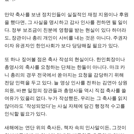
만약
축사를
보낸
정치인들이
실질적인
재정
지원이나
후원
을
했다면
,
그
사실을
명시하고
감사
인사를
전하면
될
일이
다
.
정부
보조금이
친분에
영향을
받는
현실이
있다
하더라
도
,
장관이나
총리
개인이
사비를
내는
것은
아니다
.
주권자
이자
유권자인
한인사회가
보다
당당해질
필요가
있다
.
또
하나
짚어볼
점은
축사
작성의
현실이다
.
한인회장이나
총영사의
축사를
요청하는
단체는
한둘이
아니다
.
마크
카
니
총리의
경우
전국에서
쏟아지는
요청을
감당하기
위해
전담
인력을
두고
있다
.
늘
영상
인사를
전하는
김연아
상원
의원
,
바쁜
일정의
장관들과
총영사들
역시
직접
축사를
쓸
여유가
있을
리
없다
.
누가
작성했든
,
우리는
그
축사를
읽지
않더라도
‘
작성되었다
’
는
사실
자체에
담긴
행정적
수고를
인식할
필요가
있다
.
새해에는
연단
위의
축사든
,
책자
속의
인사말이든
,
그것이