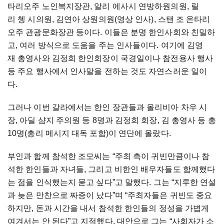
타리오주
노인복지
장관
,
알리
에사
시
연방
하원의원
,
릴
리
쳉
시의원
,
김연아
상원의원
(
영상
인사
),
스탠
조
온타리
오주
관광
문화
장관
등이다
.
이들은
분명
한인사회와
친밀하
고
,
여러
방식으로
도움을
주는
인사들이다
.
여기에
김영
재
총영사와
김정희
한인회장이
국경일이나
참전용사
행사
등
주요
행사에서
인사말을
전하는
것도
자연스러운
일이
다
.
그러나
이번
갈라에서는
한인 장관들과 올리비아 차우 시
장,
아딜 샴지 주의원 등
8
명과
김정희
회장, 김 총영사 등 총
10
명(총리 메시지 대독 포함)이
연단에
올랐다
.
부인과
함께
참석한
조
모
씨는
“
주최
측이
귀빈만큼이나
참
석한
한인들과
자녀들
,
그리고
비한인
배우자들도
함께했다
는
점을
인식했는지
묻고
싶다
”
고
말했다
.
그는
“
지루한
연설
과
늦은
만찬으로
짜증이
났다
”
며
“
주최자들은
귀빈도
중요
하지만
,
돈과
시간을
내서
참석한
한인들의
정성을
가볍게
여겨서는
안
된다
”
고
지적했다
.
대안으로
그는
“
사회자가
소