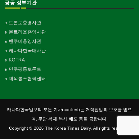
공공 정부기관
토론토총영사관
몬트리올총영사관
벤쿠버총영사관
캐나다한국대사관
KOTRA
민주평통토론토
재외통포협력센터
캐나다한국일보의 모든 기사(content)는 저작권법의 보호를 받으
며, 무단 복제·복사·배포 등을 금합니다.
Copyright © 2026 The Korea Times Dairy. All rights reserved.