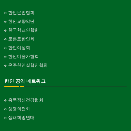
한인문인협회
한인교향악단
한국학교연합회
토론토한인회
한인여성회
한인미술가협회
온주한인실협인협회
한인 공익 네트워크
홍푹정신건강협회
생명의전화
생태희망연대