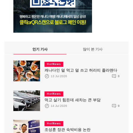
인기 기사
많이 본 기사
HotNews
캐나다인 덜 먹고 덜 쓰고 허리띠 졸라맨다
13 Jul 2026
0
HotNews
먹고 살기 힘든데 새차는 큰 부담
14 Jul 2026
0
HotNews
조성훈 장관 숙박비용 논란