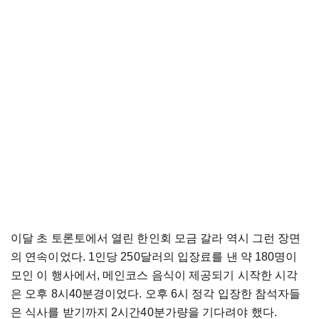
이달
초
토론토에서
열린
한인회
모금
갈라
역시
그런
장면
의
연속이었다
. 1
인당
250
달러의
입장료를
낸
약
180
명이
모인
이
행사에서
,
메인코스
음식이
제공되기
시작한
시각
은
오후
8
시
40
분경이었다
.
오후
6
시
정각
입장한
참석자들
은
식사를
받기까지
2
시간
40
분가량을
기다려야
했다
.