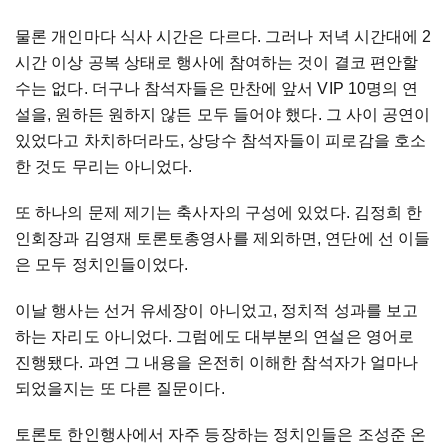
물론
개인마다
식사
시간은
다르다
.
그러나
저녁
시간대에
2
시간
이상
공복
상태로
행사에
참여하는
것이
결코
편안할
수는
없다
.
더구나
참석자들은
만찬에
앞서
VIP 10
명의
연
설을
,
원하든
원하지
않든
모두
들어야
했다
.
그
사이
공연이
있었다고
차치하더라도
,
상당수
참석자들이
피로감을
호소
한
것도
무리는
아니었다
.
또
하나의
문제
제기는
축사자
의
구성에
있었다
.
김정희
한
인회장과
김영재
토론토
총영사를
제외하면
,
연단에
선
이들
은
모두
정치인들이었다
.
이날
행사는
선거
유세장이
아니었고
,
정치적
성과를
보고
하는
자리도
아니었다
.
그럼에도
대부분의
연설은
영어로
진행됐다
.
과연
그
내용을
온전히
이해한
참석자가
얼마나
되었을지는
또
다른
질문이다
.
토론토
한인행사에서
자주
등장하는
정치인들은
조성준
온