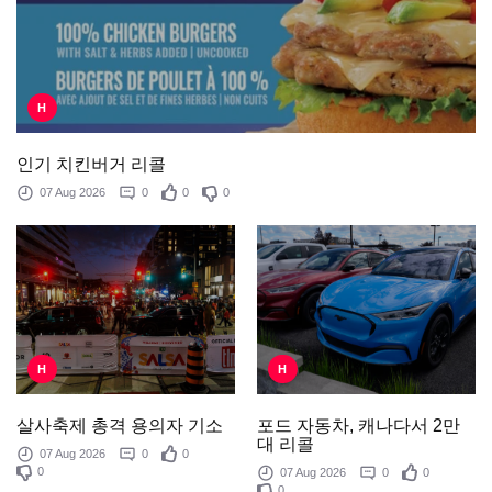
H
인기 치킨버거 리콜
07 Aug 2026
0
0
0
H
H
포드 자동차, 캐나다서 2만
살사축제 총격 용의자 기소
대 리콜
07 Aug 2026
0
0
0
07 Aug 2026
0
0
0