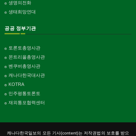
생명의전화
생태희망연대
공공 정부기관
토론토총영사관
몬트리올총영사관
벤쿠버총영사관
캐나다한국대사관
KOTRA
민주평통토론토
재외통포협력센터
캐나다한국일보의 모든 기사(content)는 저작권법의 보호를 받으