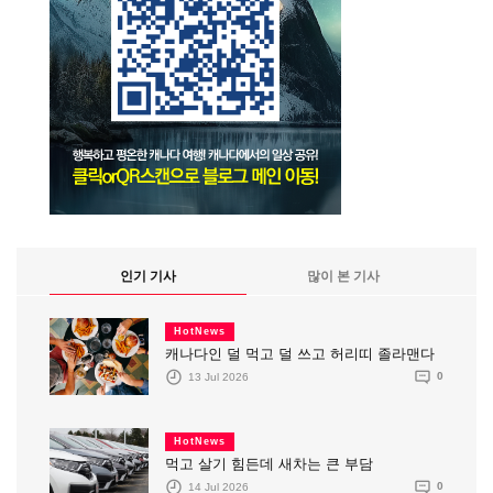
인기 기사
많이 본 기사
HotNews
캐나다인 덜 먹고 덜 쓰고 허리띠 졸라맨다
13 Jul 2026
0
HotNews
먹고 살기 힘든데 새차는 큰 부담
14 Jul 2026
0