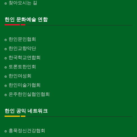
찾아오시는 길
한인 문화예술 연합
한인문인협회
한인교향악단
한국학교연합회
토론토한인회
한인여성회
한인미술가협회
온주한인실협인협회
한인 공익 네트워크
홍푹정신건강협회