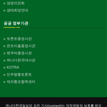
생명의전화
생태희망연대
공공 정부기관
토론토총영사관
몬트리올총영사관
벤쿠버총영사관
캐나다한국대사관
KOTRA
민주평통토론토
재외통포협력센터
캐나다한국일보의 모든 기사(content)는 저작권법의 보호를 받으