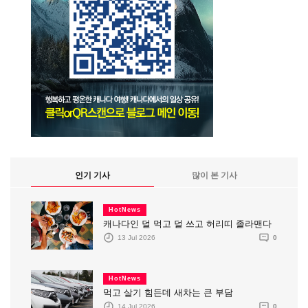
인기 기사
많이 본 기사
HotNews
캐나다인 덜 먹고 덜 쓰고 허리띠 졸라맨다
13 Jul 2026
0
HotNews
먹고 살기 힘든데 새차는 큰 부담
14 Jul 2026
0