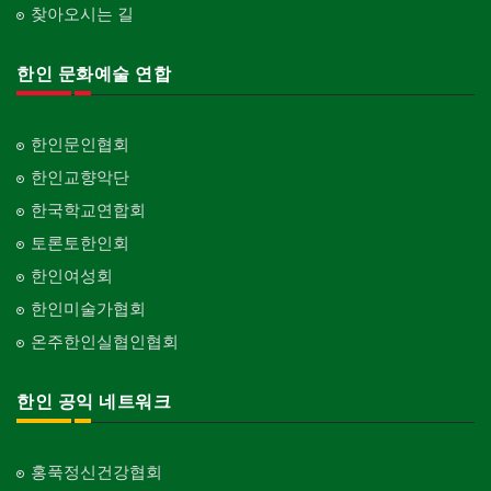
찾아오시는 길
한인 문화예술 연합
한인문인협회
한인교향악단
한국학교연합회
토론토한인회
한인여성회
한인미술가협회
온주한인실협인협회
한인 공익 네트워크
홍푹정신건강협회