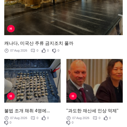
H
캐나다, 미국산 주류 금지조치 풀까
07 Aug 2026
0
0
0
H
H
"과도한 재산세 인상 억제"
불법 조개 채취 4명에...
07 Aug 2026
0
0
07 Aug 2026
0
0
0
0