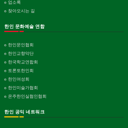
업소록
찾아오시는 길
한인 문화예술 연합
한인문인협회
한인교향악단
한국학교연합회
토론토한인회
한인여성회
한인미술가협회
온주한인실협인협회
한인 공익 네트워크