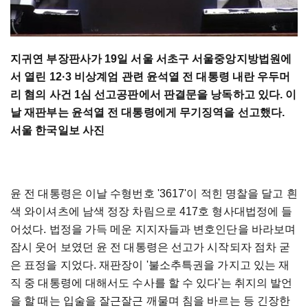
지귀연 부장판사가 19일 서울 서초구 서울중앙지방법원에
서 열린 12·3 비상계엄 관련 윤석열 전 대통령 내란 우두머
리 혐의 사건 1심 선고공판에서 판결문을 낭독하고 있다. 이
날 재판부는 윤석열 전 대통령에게 무기징역을 선고했다.
서울 한국일보 사진
윤 전 대통령은 이날 수형번호 '3617'이 적힌 명찰을 달고 흰
색 와이셔츠에 남색 정장 차림으로 417호 형사대법정에 들
어섰다. 법정을 가득 메운 지지자들과 변호인단을 바라보며
잠시 웃어 보였던 윤 전 대통령은 선고가 시작되자 점차 굳
은 표정을 지었다. 재판장이 '불소추특권을 가지고 있는 재
직 중 대통령에 대해서도 수사를 할 수 있다'는 취지의 발언
을 할 때는 입술을 잘근잘근 깨물며 침을 바르는 등 긴장한