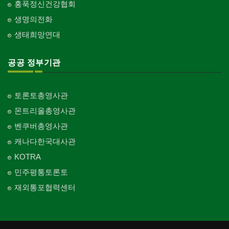
홍푹정신건강협회
생명의전화
생태희망연대
공공 정부기관
토론토총영사관
몬트리올총영사관
벤쿠버총영사관
캐나다한국대사관
KOTRA
민주평통토론토
재외통포협력센터