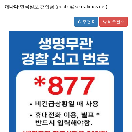
캐나다 한국일보 편집팀 (public@koreatimes.net)
추천
0
비추천
0