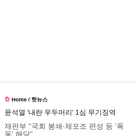
Home
/
핫뉴스
윤석열 '내란 우두머리' 1심 무기징역
재판부 "국회 봉쇄·체포조 편성 등 '폭
동' 해당"