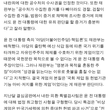
내란죄에 대한 공수처의 수사권을 인정한 것이다. 또한 재
판부는 "공수처가 수집한 증거를 다 빼더라도 경찰, 검찰이
수집한 증거들, 법원이 증거로 채택해 조사한 증거에 의해
서도 윤 전 대통령에 대한 유죄 판단을 할 증거가 충분하
다"고 잘라 말했다.
윤 전 대통령 측의 '야당(더불어민주당) 책임론'도 재판부는
배척했다. 야당의 줄탄핵·예산 삭감 등에 따른 국가 위기를
타개하고 자유민주주의 체제를 수호하기 위한 계엄이었기
때문에 국헌문란 목적으로 볼 수 없다는 게 윤 전 대통령 측
주장이었다. 그러나 재판부는 "명분과 목적을 혼동한 주
장"이라며 "성경을 읽는다는 이유로 촛불을 훔칠 수는 없
다"고 지적했다. 결국 계엄의 본질은 '국회 제압 등 헌법기관
기능 마비·저지를 위한 계엄'이었다는 게 재판부 판단이다.
지난달 결심공판에서 내란·외환 특별검사팀은 윤 전 대통령
에 대해 법정 최고형인 사형을 구형했다. 당시 특검은 "비상
계엄은 반국가세력에 의한 중대한 헌법 파괴 사건"으로 "전