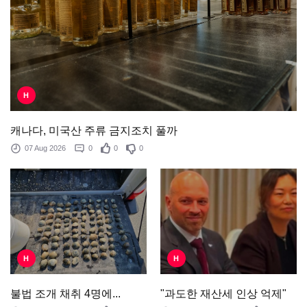
H
캐나다, 미국산 주류 금지조치 풀까
07 Aug 2026
0
0
0
H
H
"과도한 재산세 인상 억제"
불법 조개 채취 4명에...