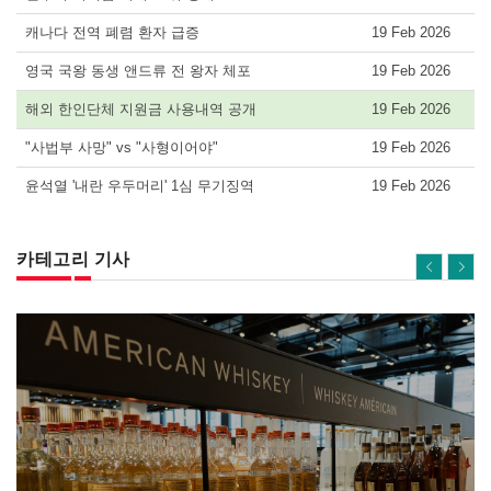
캐나다 전역 폐렴 환자 급증
19 Feb 2026
영국 국왕 동생 앤드류 전 왕자 체포
19 Feb 2026
해외 한인단체 지원금 사용내역 공개
19 Feb 2026
"사법부 사망" vs "사형이어야"
19 Feb 2026
윤석열 '내란 우두머리' 1심 무기징역
19 Feb 2026
카테고리 기사