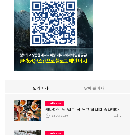
인기 기사
많이 본 기사
HotNews
캐나다인 덜 먹고 덜 쓰고 허리띠 졸라맨다
13 Jul 2026
0
HotNews