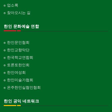
업소록
찾아오시는 길
한인 문화예술 연합
한인문인협회
한인교향악단
한국학교연합회
토론토한인회
한인여성회
한인미술가협회
온주한인실협인협회
한인 공익 네트워크