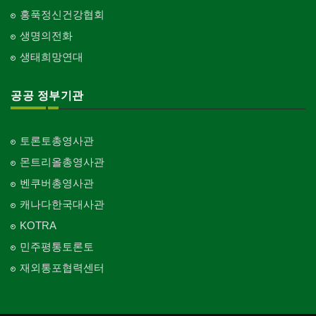
홍푹정신건강협회
생명의전화
생태희망연대
공공 정부기관
토론토총영사관
몬트리올총영사관
벤쿠버총영사관
캐나다한국대사관
KOTRA
민주평통토론토
재외통포협력센터