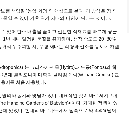
안보를
책임질
‘
농업
혁명
’
의
핵심으로
본다
.
이
방식은
땅
재
나
줄일
수
있어
기후
위기
시대의
대안이
된다는
것이다
.
수
있어
탄소
배출을
줄이고
신선한
식재료를
빠르게
공급
이
1
년
내내
일정한
품질을
유지하며
,
성장
속도도
20~30%
장거리
우주여행
시
,
수경
재배는
식량과
산소를
동시에
해결
ydroponics)’
는
그리스어로
물
(Hydro)
과
노동
(Ponos)
의
합
30
년대
캘리포니아
대학의
윌리엄
게릭
(William Gericke)
교
용어를
처음
사용했다
.
문명의
태동기와
맞닿아
있다
.
대표적인
것이
바로
세계
7
대
The Hanging Gardens of Babylon)>
이다
.
거대한
정원이
있
근에
있었다
.
현재의
바그다드에서
남쪽으로
약
85km
떨어