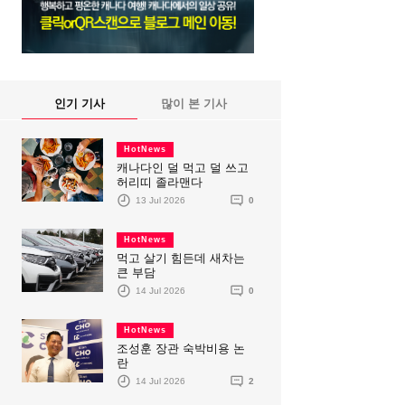
인기 기사
많이 본 기사
HotNews
캐나다인 덜 먹고 덜 쓰고
허리띠 졸라맨다
13 Jul 2026
0
HotNews
먹고 살기 힘든데 새차는
큰 부담
14 Jul 2026
0
HotNews
조성훈 장관 숙박비용 논
란
14 Jul 2026
2