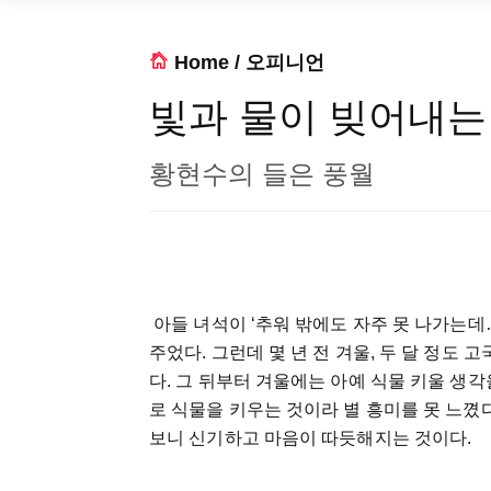
Home
/
오피니언
빛과 물이 빚어내는 
황현수의 들은 풍월
아들
녀석이
‘
추워
밖에도
자주
못
나가는데
주었다
.
그런데
몇
년
전
겨울
,
두
달
정도
고
다
.
그
뒤부터
겨울에는
아예
식물
키울
생각
로
식물을
키우는
것이라
별
흥미를
못
느꼈
보니
신기하고
마음이
따듯해지는
것이다
.