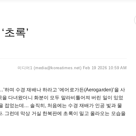
‘초록’
미디어1 (media@koreatimes.net)
Feb 19 2026 10:59 AM
…’
하며
수경
재배나
하라고
‘
에어로가든
(Aerogarden)’
을
사
국을
다녀왔더니
화분이
모두
말라비틀어져
버린
일이
있었
을
접었는데
…
솔직히
,
처음에는
수경
재배가
인공
빛과
물
다
.
그런데
막상
거실
한복판에
초록이
밀고
올라오는
모습을