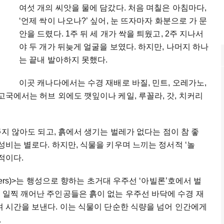
여섯
개의
씨앗을
물에
담갔다
.
처음
며칠은
아침마다
,
‘
언제
싹이
나오나
?’
싶어
,
눈
뜨자마자
화분으로
가
문
안을
드렸다
. 1
주
뒤
세
개가
싹을
틔웠고
, 2
주
지나서
야
두
개가
뒤늦게
얼굴을
보였다
.
하지만
,
나머지
하나
는
끝내
발아하지
못했다
.
이곳
캐나다에서는
수경
재배로
바질
,
민트
,
오레가노
,
고국에서는
허브
외에도
깻잎이나
케일
,
루꼴라
,
갓
,
치커리
주지
않아도
되고
,
흙에서
생기는
벌레가
없다는
점이
참
좋
성비는
별로다
.
하지만
,
식물을
키우며
느끼는
정서적
‘
놀
적이다
.
rs)>
는
행성으로
향하는
초거대
우주선
‘
아빌론
’
호에서
벌
을
일찍
깨어난
주인공들은
흙이
없는
우주선
바닥에
수경
재
며
시간을
보낸다
.
이는
식물이
단순한
식량을
넘어
인간에게
.