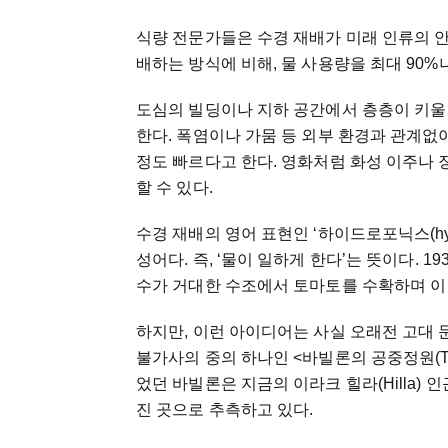
식량
전문가들은
수경
재배가
미래
인류의
배하는
방식에
비해
,
물
사용량을
최대
90%
도심의
빌딩이나
지하
공간에서
층층이
키울
한다
.
폭염이나
가뭄
등
외부
환경과
관계없
정도
빠르다고
한다
.
영화처럼
화성
이주나
할
수
있다
.
수경
재배의
영어
표현인
‘
하이드로포닉스
(h
성어다
.
즉
, ‘
물이
일하게
한다
’
는
뜻이다
. 19
수가
거대한
수조에서
토마토를
수확하며
이
하지만
,
이런
아이디어는
사실
오래전
고대
불가사의
중의
하나인
<
바빌론의
공중정원
(
었던
바빌론은
지금의
이라크
힐라
(Hilla)
인
진
곳으로
추측하고
있다
.