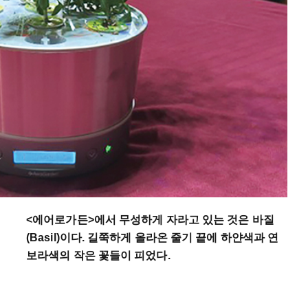
<
에어로가든
>
에서
무성하게
자라고
있는
것은
바질
(Basil)
이다
.
길쭉하게
올라온
줄기
끝에
하얀색과
연
보라색의
작은
꽃들이
피었다
.