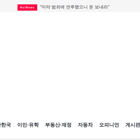
"마약 범죄에 연루됐으니 돈 보내라"
HotNews
토론토 살사축제 총격 용의자 체포
HotNews
세계 10대 구조물서 내려오는 CN타워
CultureSports
이민자의 삶을 문학적 이야기로
CultureSports
미 총영사관 총격 용의자 2명 체포
HotNews
캐나다 공룡 화석, 주화로 탄생
CultureSports
"벌써 내년 여름이 기다려진다"
CultureSports
블루어노인회, 쏠쏠한 지원금 확보
HotNews
캐나다인 33% "생활비 부담에 보험 축소"
HotNews
간한국
이민·유학
부동산·재정
자동차
오피니언
게시