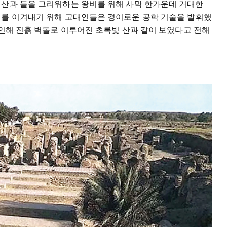
산과
들을
그리워하는
왕비를
위해
사막
한가운데
거대한
기를
이겨내기
위해
고대인들은
경이로운
공학
기술을
발휘했
인해
진흙
벽돌로
이루어진
초록빛
산과
같이
보였다고
전해