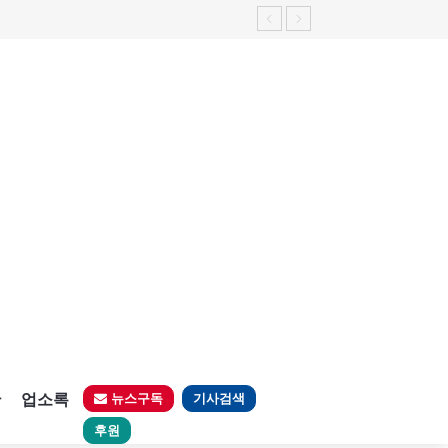
판
업소록
뉴스구독
기사검색
후원