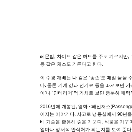
레몬밤
,
차이브
같은
허브를
주로
기르지만
,
등
같은
채소도
기른다고
한다
.
이
수경
재배는
나
같은
‘
똥손
’
도
매일
물을
다
.
물론
기계
값과
전기료
등을
따져보면
가
이
’
나
‘
인테리어
’
적
가치로
보면
충분히
매력
2016
년에
개봉된
,
영화
<
패신저스
(Passenge
어지는
이야기다
.
사고로
냉동실에서
90
년
배
기술을
활용해
숲을
가꾼다
.
식물을
가꾸
얼마나
정서적
안식처가
되는지를
보여
준다