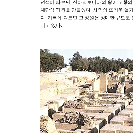
전설에
따르면
,
신바빌로니아의
왕이
고향의
계단식
정원을
만들었다
.
사막의
뜨거운
열
다
.
기록에
따르면
그
정원은
장대한
규모로
지고
있다
.