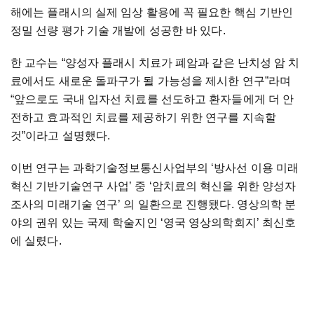
해에는
플래시의
실제
임상
활용에
꼭
필요한
핵심
기반인
정밀
선량
평가
기술
개발에
성공한
바
있다
.
한
교수는
“양성자
플래시
치료가
폐암과
같은
난치성
암
치
료에서도
새로운
돌파구가
될
가능성을
제시한
연구”라며
“앞으로도
국내
입자선
치료를
선도하고
환자들에게
더
안
전하고
효과적인
치료를
제공하기
위한
연구를
지속할
것”이라고
설명했다
.
이번
연구는
과학기술정보통신사업부의
‘방사선
이용
미래
혁신
기반기술연구
사업’
중
‘암치료의
혁신을
위한
양성자
조사의
미래기술
연구’
의
일환으로
진행됐다
.
영상의학
분
야의
권위
있는
국제
학술지인
‘영국
영상의학회지’
최신호
에
실렸다
.