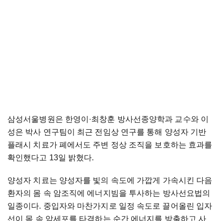
삼성서울병원은
한영이·최창훈
방사선종양학과
교수와
이
성은
박사
연구팀이
최근
전임상
연구를
통해
양성자
기반
플래시
치료가
폐에서도
주변
정상
조직을
보호하는
효과를
확인했다고
13
일
밝혔다
.
양성자
치료는
양성자를
빛의
속도에
가깝게
가속시킨
다음
환자의
몸
속
암조직에
에너지빔을
투사하는
방사선요법의
일종이다
.
중입자와
마찬가지로
일정
속도로
끌어올린
입자
선이
몸
속
암세포를
타격하는
순간
에너지를
방출하고
사