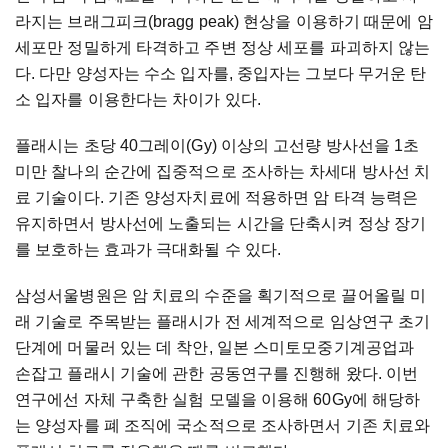
라지는
브래그피크
(bragg peak)
현상을
이용하기
때문에
암
세포만
정밀하게
타격하고
주변
정상
세포를
파괴하지
않는
다
.
다만
양성자는
수소
입자를
,
중입자는
그보다
무거운
탄
소
입자를
이용한다는
차이가
있다
.
플래시는
초당
40
그레이
(Gy)
이상의
고선량
방사선을
1
초
미만
찰나의
순간에
집중적으로
조사하는
차세대
방사선
치
료
기술이다
.
기존
양성자치료에
적용하면
암
타격
능력은
유지하면서
방사선에
노출되는
시간을
단축시켜
정상
장기
를
보호하는
효과가
극대화될
수
있다
.
삼성서울병원은
암
치료의
수준을
획기적으로
끌어올릴
미
래
기술로
주목받는
플래시가
전
세계적으로
임상연구
초기
단계에
머물러
있는
데
착안
,
일본
스미토모중기계공업과
손잡고
플래시
기술에
관한
공동연구를
진행해
왔다
.
이번
연구에선
자체
구축한
실험
모델을
이용해
60Gy
에
해당하
는
양성자를
폐
조직에
국소적으로
조사하면서
기존
치료와