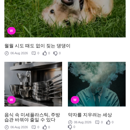
W
월월 시도 때도 없이 짖는 댕댕이
06 Aug 2026
0
0
0
W
W
음식 속 미세플라스틱, 주방
약자를 지우려는 세상
습관 바꿔야 줄일 수 있다
06 Aug 2026
0
0
0
06 Aug 2026
0
0