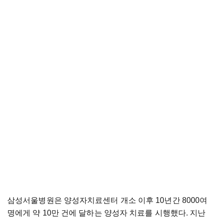
삼성서울병원은
양성자치료센터
개소
이후
10
년간
8000
여
명에게
약
10
만
건에
달하는
양성자
치료를
시행했다
.
지난