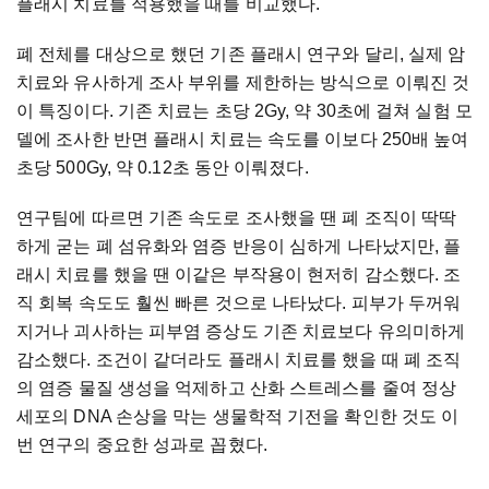
플래시
치료를
적용했을
때를
비교했다
.
폐
전체를
대상으로
했던
기존
플래시
연구와
달리
,
실제
암
치료와
유사하게
조사
부위를
제한하는
방식으로
이뤄진
것
이
특징이다
.
기존
치료는
초당
2Gy,
약
30
초에
걸쳐
실험
모
델에
조사한
반면
플래시
치료는
속도를
이보다
250
배
높여
초당
500Gy,
약
0.12
초
동안
이뤄졌다
.
연구팀에
따르면
기존
속도로
조사했을
땐
폐
조직이
딱딱
하게
굳는
폐
섬유화와
염증
반응이
심하게
나타났지만
,
플
래시
치료를
했을
땐
이같은
부작용이
현저히
감소했다
.
조
직
회복
속도도
훨씬
빠른
것으로
나타났다
.
피부가
두꺼워
지거나
괴사하는
피부염
증상도
기존
치료보다
유의미하게
감소했다
.
조건이
같더라도
플래시
치료를
했을
때
폐
조직
의
염증
물질
생성을
억제하고
산화
스트레스를
줄여
정상
세포의
DNA
손상을
막는
생물학적
기전을
확인한
것도
이
번
연구의
중요한
성과로
꼽혔다
.