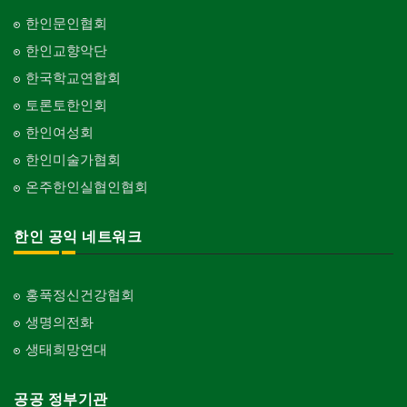
한인문인협회
한인교향악단
한국학교연합회
토론토한인회
한인여성회
한인미술가협회
온주한인실협인협회
한인 공익 네트워크
홍푹정신건강협회
생명의전화
생태희망연대
공공 정부기관