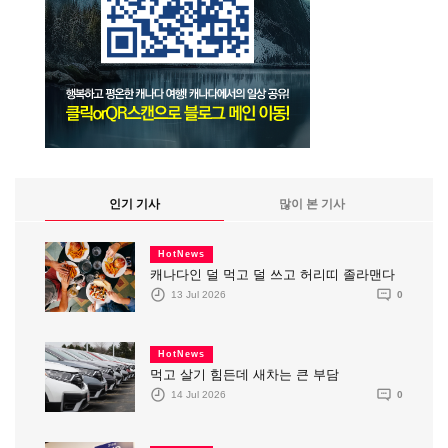
인기 기사
많이 본 기사
HotNews
캐나다인 덜 먹고 덜 쓰고 허리띠 졸라맨다
13 Jul 2026
0
HotNews
먹고 살기 힘든데 새차는 큰 부담
14 Jul 2026
0