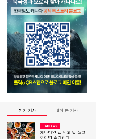
인기 기사
많이 본 기사
HotNews
캐나다인 덜 먹고 덜 쓰고
허리띠 졸라맨다