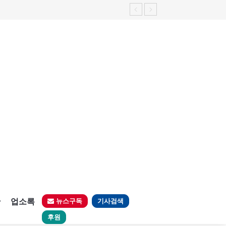
판
업소록
뉴스구독
기사검색
후원