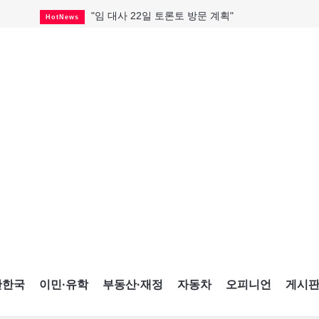
"임 대사 22일 토론토 방문 계획"
HotNews
캐나다 관광업, 올여름 기록적 호황
HotNews
온타리오 3곳 보궐선거 확정
HotNews
캐나다·미국 교역 20억 불 감소
HotNews
온타리오 공공기관 8곳 감사
HotNews
국내 신차 판매 2개월 연속 증가
Car
토론토 임대주택 5,600가구 공급
HotNews
"음향 시스템 필요한가요?"
HotNews
자매 작가, 장애인 재활캠프서 특별한 재능기부
HotNews
간한국
이민·유학
부동산·재정
자동차
오피니언
게시