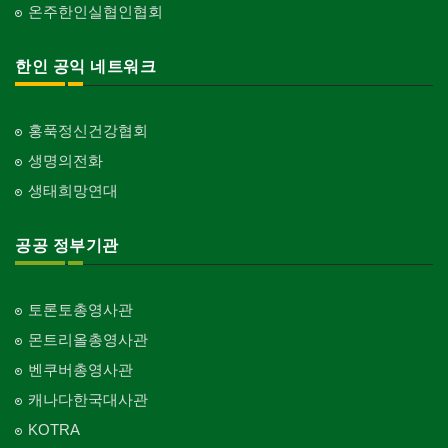
온주한인실협인협회
한인 공익 네트워크
홍푹정신건강협회
생명의전화
생태희망연대
공공 정부기관
토론토총영사관
몬트리올총영사관
벤쿠버총영사관
캐나다한국대사관
KOTRA