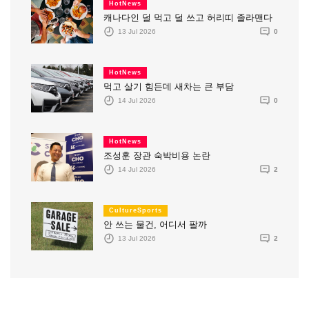
HotNews
캐나다인 덜 먹고 덜 쓰고 허리띠 졸라맨다
13 Jul 2026
0
HotNews
먹고 살기 힘든데 새차는 큰 부담
14 Jul 2026
0
HotNews
조성훈 장관 숙박비용 논란
14 Jul 2026
2
CultureSports
안 쓰는 물건, 어디서 팔까
13 Jul 2026
2