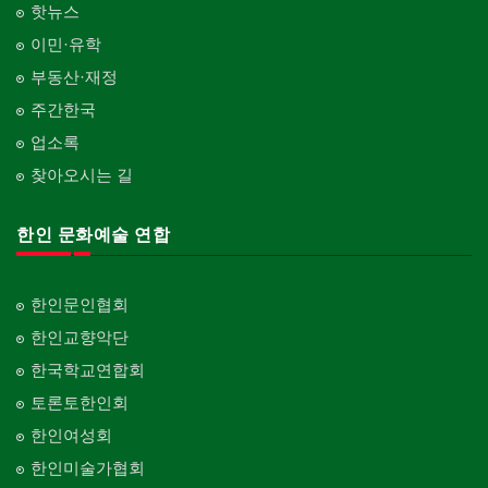
핫뉴스
이민·유학
부동산·재정
주간한국
업소록
찾아오시는 길
한인 문화예술 연합
한인문인협회
한인교향악단
한국학교연합회
토론토한인회
한인여성회
한인미술가협회