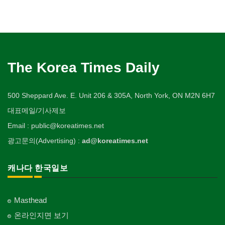
The Korea Times Daily
500 Sheppard Ave. E. Unit 206 & 305A, North York, ON M2N 6H7
대표메일/기사제보
Email : public@koreatimes.net
광고문의(Advertising) :
ad@koreatimes.net
캐나다 한국일보
Masthead
온라인지면 보기