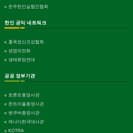
온주한인실협인협회
한인 공익 네트워크
홍푹정신건강협회
생명의전화
생태희망연대
공공 정부기관
토론토총영사관
몬트리올총영사관
벤쿠버총영사관
캐나다한국대사관
KOTRA