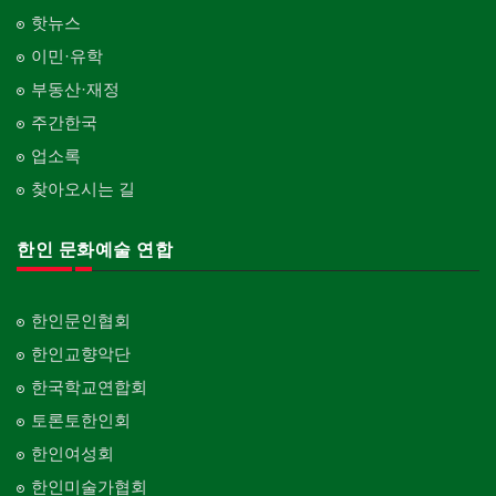
핫뉴스
이민·유학
부동산·재정
주간한국
업소록
찾아오시는 길
한인 문화예술 연합
한인문인협회
한인교향악단
한국학교연합회
토론토한인회
한인여성회
한인미술가협회