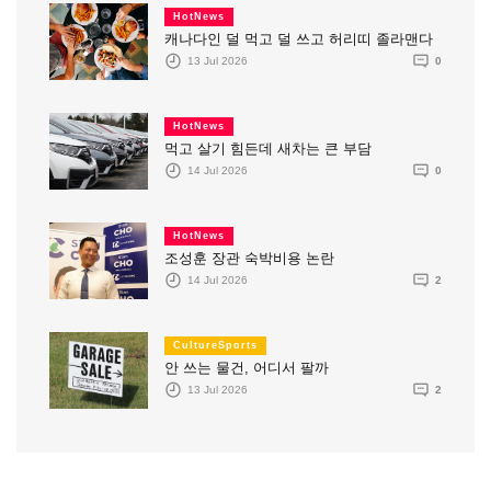
HotNews
캐나다인 덜 먹고 덜 쓰고 허리띠 졸라맨다
13 Jul 2026
0
HotNews
먹고 살기 힘든데 새차는 큰 부담
14 Jul 2026
0
HotNews
조성훈 장관 숙박비용 논란
14 Jul 2026
2
CultureSports
안 쓰는 물건, 어디서 팔까
13 Jul 2026
2