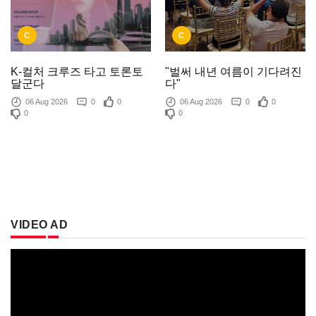
C
C
K-컬처 크루즈 타고 토론토
"벌써 내년 여름이 기다려진
달군다
다"
06 Aug 2026
0
0
06 Aug 2026
0
0
0
0
VIDEO AD