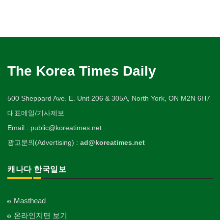
The Korea Times Daily
500 Sheppard Ave. E. Unit 206 & 305A, North York, ON M2N 6H7
대표메일/기사제보
Email : public@koreatimes.net
광고문의(Advertising) :
ad@koreatimes.net
캐나다 한국일보
Masthead
온라인지면 보기