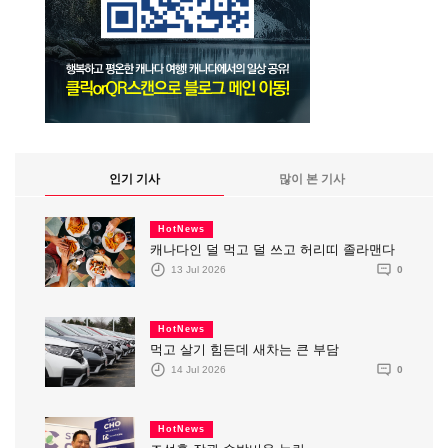
인기 기사
많이 본 기사
HotNews
캐나다인 덜 먹고 덜 쓰고 허리띠 졸라맨다
13 Jul 2026
0
HotNews
먹고 살기 힘든데 새차는 큰 부담
14 Jul 2026
0
HotNews