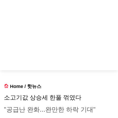
Home
/
핫뉴스
소고기값 상승세 한풀 꺾였다
"공급난 완화...완만한 하락 기대"