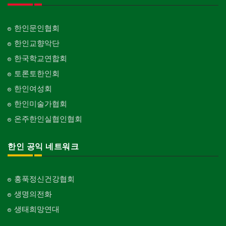
한인문인협회
한인교향악단
한국학교연합회
토론토한인회
한인여성회
한인미술가협회
온주한인실협인협회
한인 공익 네트워크
홍푹정신건강협회
생명의전화
생태희망연대