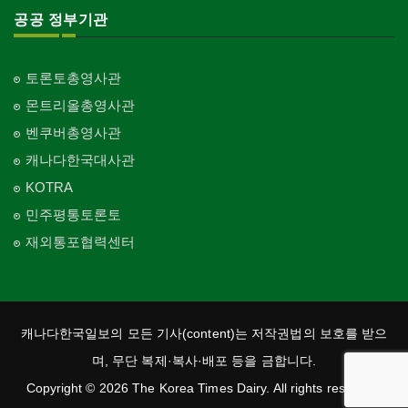
공공 정부기관
토론토총영사관
몬트리올총영사관
벤쿠버총영사관
캐나다한국대사관
KOTRA
민주평통토론토
재외통포협력센터
캐나다한국일보의 모든 기사(content)는 저작권법의 보호를 받으
며, 무단 복제·복사·배포 등을 금합니다.
Copyright © 2026 The Korea Times Dairy. All rights reserved.