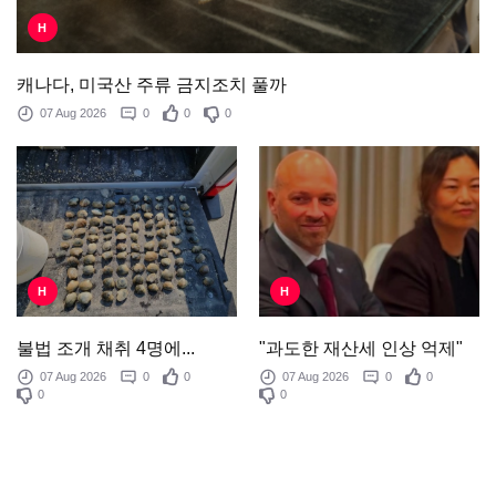
H
캐나다, 미국산 주류 금지조치 풀까
07 Aug 2026
0
0
0
H
H
"과도한 재산세 인상 억제"
불법 조개 채취 4명에...
07 Aug 2026
0
0
07 Aug 2026
0
0
0
0