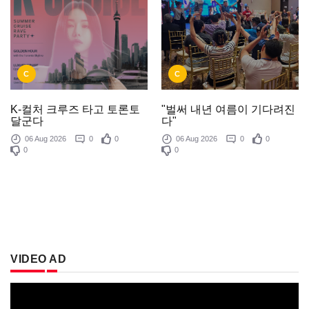
C
C
K-컬처 크루즈 타고 토론토
"벌써 내년 여름이 기다려진
달군다
다"
06 Aug 2026
0
0
06 Aug 2026
0
0
0
0
VIDEO AD