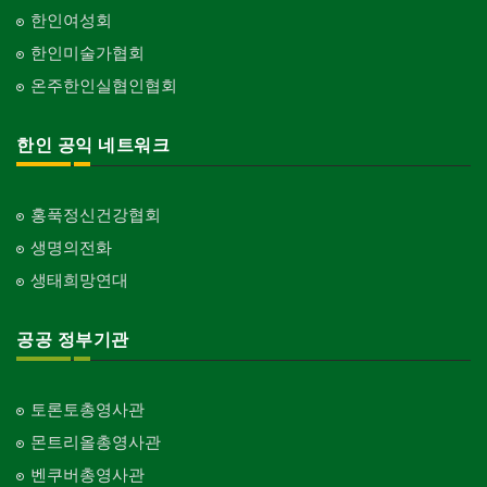
한인여성회
한인미술가협회
온주한인실협인협회
한인 공익 네트워크
홍푹정신건강협회
생명의전화
생태희망연대
공공 정부기관
토론토총영사관
몬트리올총영사관
벤쿠버총영사관