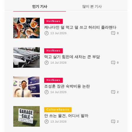
인기 기사
많이 본 기사
HotNews
캐나다인 덜 먹고 덜 쓰고 허리띠 졸라맨다
13 Jul 2026
0
HotNews
먹고 살기 힘든데 새차는 큰 부담
14 Jul 2026
0
HotNews
조성훈 장관 숙박비용 논란
14 Jul 2026
2
CultureSports
안 쓰는 물건, 어디서 팔까
13 Jul 2026
2