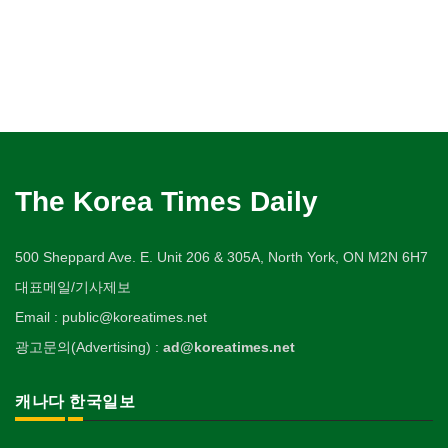
The Korea Times Daily
500 Sheppard Ave. E. Unit 206 & 305A, North York, ON M2N 6H7
대표메일/기사제보
Email : public@koreatimes.net
광고문의(Advertising) :
ad@koreatimes.net
캐나다 한국일보