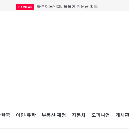
블루어노인회, 쏠쏠한 지원금 확보
HotNews
캐나다인 33% "생활비 부담에 보험 축소"
HotNews
"마약 범죄에 연루됐으니 돈 보내라"
HotNews
토론토 살사축제 총격 용의자 체포
HotNews
세계 10대 구조물서 내려오는 CN타워
CultureSports
이민자의 삶을 문학적 이야기로
CultureSports
미 총영사관 총격 용의자 2명 체포
HotNews
캐나다 공룡 화석, 주화로 탄생
CultureSports
"벌써 내년 여름이 기다려진다"
CultureSports
간한국
이민·유학
부동산·재정
자동차
오피니언
게시