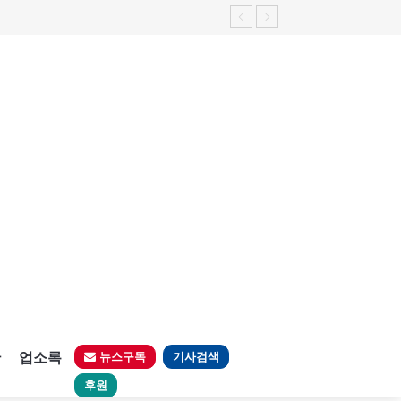
판
업소록
뉴스구독
기사검색
후원