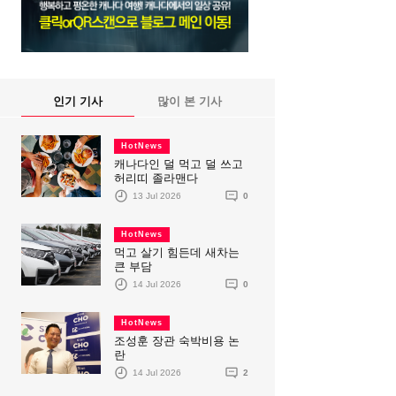
인기 기사
많이 본 기사
HotNews
캐나다인 덜 먹고 덜 쓰고
허리띠 졸라맨다
13 Jul 2026
0
HotNews
먹고 살기 힘든데 새차는
큰 부담
14 Jul 2026
0
HotNews
조성훈 장관 숙박비용 논
란
14 Jul 2026
2