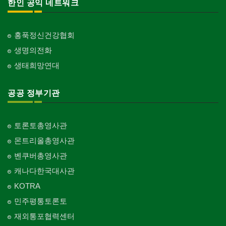
한인 공익 네트워크
홍푹정신건강협회
생명의전화
생태희망연대
공공 정부기관
토론토총영사관
몬트리올총영사관
벤쿠버총영사관
캐나다한국대사관
KOTRA
민주평통토론토
재외통포협력센터