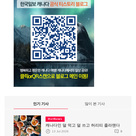
인기 기사
많이 본 기사
HotNews
캐나다인 덜 먹고 덜 쓰고 허리띠 졸라맨다
13 Jul 2026
0