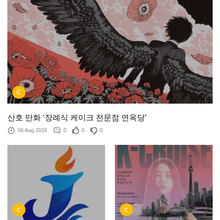
C
산호 만화 ‘장례식 케이크 전문점 연옥당’
06 Aug 2026
0
0
0
C
C