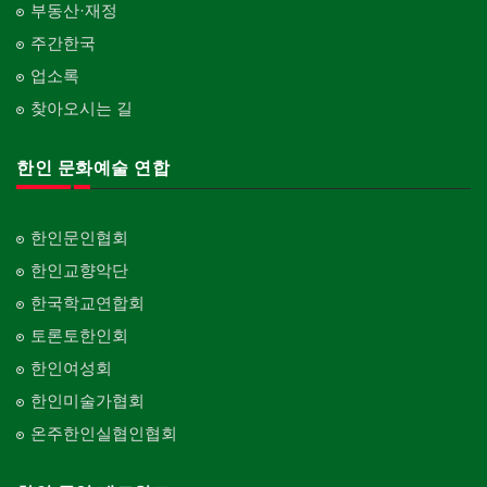
부동산·재정
주간한국
업소록
찾아오시는 길
한인 문화예술 연합
한인문인협회
한인교향악단
한국학교연합회
토론토한인회
한인여성회
한인미술가협회
온주한인실협인협회