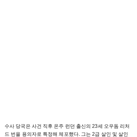
수사 당국은 사건 직후 온주 런던 출신의 23세 오우돔 리처
드 번을 용의자로 특정해 체포했다. 그는 2급 살인 및 살인