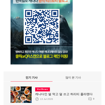
인기 기사
많이 본 기사
HotNews
캐나다인 덜 먹고 덜 쓰고 허리띠 졸라맨다
13 Jul 2026
0