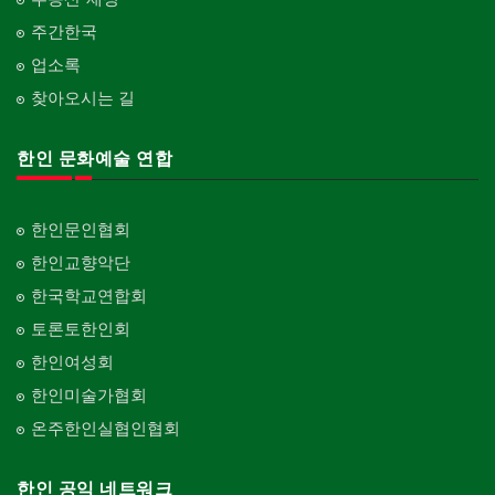
주간한국
업소록
찾아오시는 길
한인 문화예술 연합
한인문인협회
한인교향악단
한국학교연합회
토론토한인회
한인여성회
한인미술가협회
온주한인실협인협회
한인 공익 네트워크