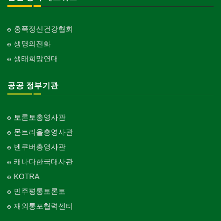
홍푹정신건강협회
생명의전화
생태희망연대
공공 정부기관
토론토총영사관
몬트리올총영사관
벤쿠버총영사관
캐나다한국대사관
KOTRA
민주평통토론토
재외통포협력센터