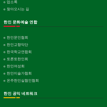
업소록
찾아오시는 길
한인 문화예술 연합
한인문인협회
한인교향악단
한국학교연합회
토론토한인회
한인여성회
한인미술가협회
온주한인실협인협회
한인 공익 네트워크