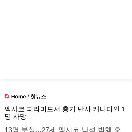
Home
/
핫뉴스
멕시코 피라미드서 총기 난사 캐나다인 1
명 사망
13명 부상...27세 멕시코 남성 범행 후