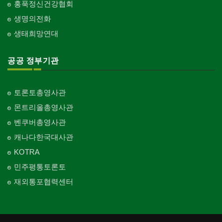
홍푹정신건강협회
생명의전화
생태희망연대
공공 정부기관
토론토총영사관
몬트리올총영사관
벤쿠버총영사관
캐나다한국대사관
KOTRA
민주평통토론토
재외통포협력센터