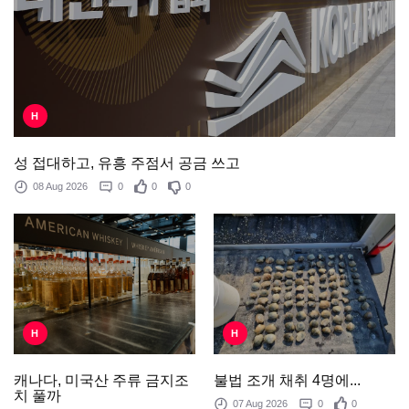
H
성 접대하고, 유흥 주점서 공금 쓰고
08 Aug 2026
0
0
0
H
H
불법 조개 채취 4명에...
캐나다, 미국산 주류 금지조
치 풀까
07 Aug 2026
0
0