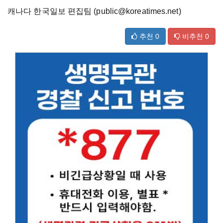
캐나다 한국일보 편집팀 (public@koreatimes.net)
추천
0
비추천
0